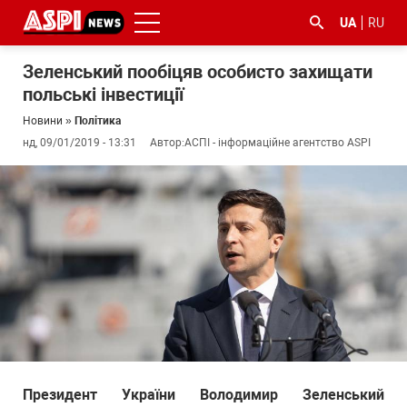
UA
RU
Зеленський пообіцяв особисто захищати
польські інвестиції
Новини
»
Політика
нд, 09/01/2019 - 13:31
Автор:
АСПІ - інформаційне агентство ASPI
#ООС
#боротьба
#ДФС
#Київ
#коронавірус
з
корупцією
Президент України Володимир Зеленський