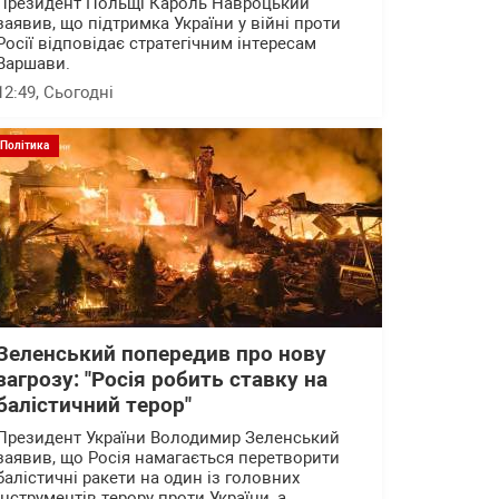
Президент Польщі Кароль Навроцький
заявив, що підтримка України у війні проти
Росії відповідає стратегічним інтересам
Варшави.
12:49
, Сьогодні
Політика
Зеленський попередив про нову
загрозу: "Росія робить ставку на
балістичний терор"
Президент України Володимир Зеленський
заявив, що Росія намагається перетворити
балістичні ракети на один із головних
інструментів терору проти України, а