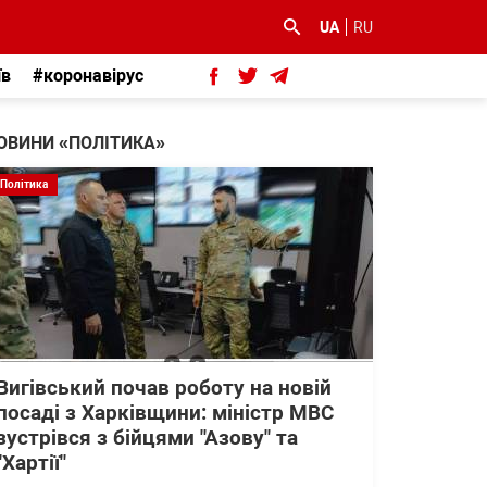
UA
RU
їв
#коронавірус
ОВИНИ «ПОЛІТИКА»
Політика
Вигівський почав роботу на новій
посаді з Харківщини: міністр МВС
зустрівся з бійцями "Азову" та
"Хартії"