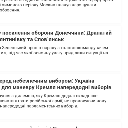
ні зимового періоду Москва планує нарощувати
озброєння.
є посилення оборони Донеччини: Драпатий
янтинівку та Слов’янськ
 Зеленський провів нараду з головнокомандувачем
, під час якої основну увагу приділили ситуації на
перед небезпечним вибором: Україна
р для маневру Кремля напередодні виборів
нувся з дилемою, яку Кремлю дедалі складніше
нювати втрати російської армії, не провокуючи нову
напередодні парламентських виборів.