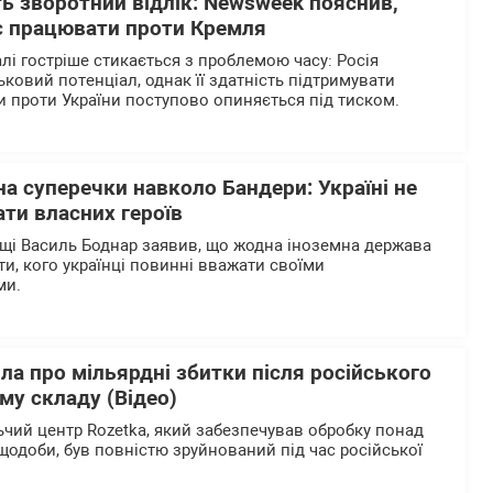
ь зворотний відлік: Newsweek пояснив,
є працювати проти Кремля
лі гостріше стикається з проблемою часу: Росія
ьковий потенціал, однак її здатність підтримувати
 проти України поступово опиняється під тиском.
на суперечки навколо Бандери: Україні не
ти власних героїв
щі Василь Боднар заявив, що жодна іноземна держава
и, кого українці повинні вважати своїми
ми.
ла про мільярдні збитки після російського
му складу (Відео)
чий центр Rozetka, який забезпечував обробку понад
щодоби, був повністю зруйнований під час російської