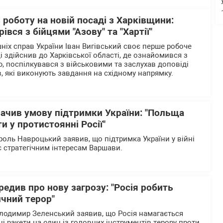
 роботу на новій посаді з Харківщини:
івся з бійцями "Азову" та "Хартії"
ніх справ України Іван Вигівський своє перше робоче
 здійснив до Харківської області, де ознайомився з
, поспілкувався з військовими та заслухав доповіді
в, які виконують завдання на східному напрямку.
ачив умову підтримки України: "Польща
и у протистоянні Росії"
оль Навроцький заявив, що підтримка України у війні
ає стратегічним інтересам Варшави.
едив про нову загрозу: "Росія робить
ичний терор"
лодимир Зеленський заявив, що Росія намагається
і ракети на один із головних інструментів терору проти