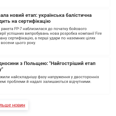
вала новий етап: українська балістична
дить на сертифікацію
а ракета FP-7 наблизилася до початку бойового
ерії успішних випробувань нова розробка компанії Fire
вну сертифікацію, а перші удари по наземних цілях
 восени цього року.
ідносини з Польщею: "Найгостріший етап
у"
ежили найскладнішу фазу напруження у двосторонніх
ремі проблеми й надалі залишаються відчутними.
ільше новин