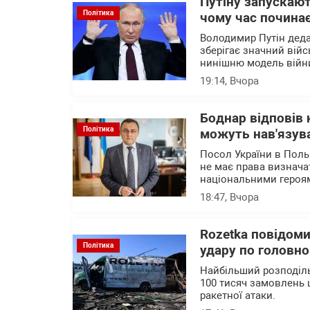
Путіну запускают
Політика
чому час почина
Володимир Путін деда
зберігає значний війс
нинішню модель війни
19:14
, Вчора
Боднар відповів 
Політика
можуть нав'язува
Посол України в Поль
не має права визначат
національними героя
18:47
, Вчора
Rozetka повідоми
Політика
удару по головно
Найбільший розподіль
100 тисяч замовлень 
ракетної атаки.