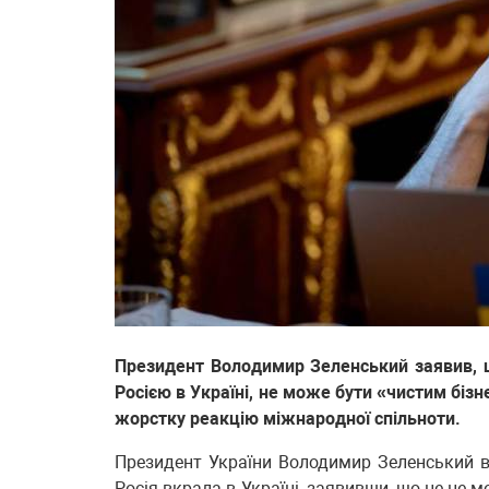
Президент Володимир Зеленський заявив, щ
Росією в Україні, не може бути «чистим біз
жорстку реакцію міжнародної спільноти.
Президент України Володимир Зеленський ві
Росія вкрала в Україні, заявивши, що це не м