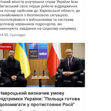
Новий міністр внутрішніх справ України Іван
Вигівський своє перше робоче відрядження
на посаді здійснив до Харківської області, де
ознайомився з безпековою ситуацією,
поспілкувався з військовими та заслухав
доповіді керівників підрозділів, які
виконують завдання на східному напрямку.
14:55
, Сьогодні
Політика
Навроцький визначив умову
підтримки України: "Польща готова
допомагати у протистоянні Росії"