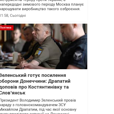
напередодні зимового періоду Москва планує
нарощувати виробництво такого озброєння.
11:58
, Сьогодні
Політика
Зеленський готує посилення
оборони Донеччини: Драпатий
доповів про Костянтинівку та
Слов’янськ
Президент Володимир Зеленський провів
нараду з головнокомандувачем ЗСУ
Михайлом Драпатим, під час якої основну