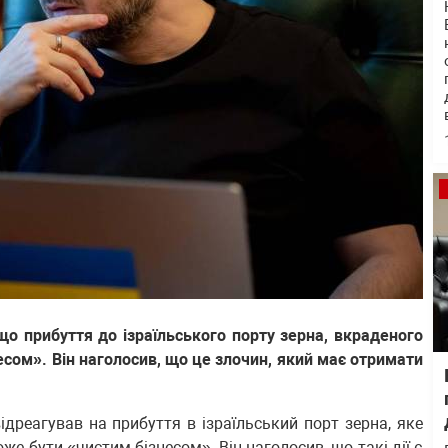
о прибуття до ізраїльського порту зерна, вкраденого
несом». Він наголосив, що це злочин, який має отримати
дреагував на прибуття в ізраїльський порт зерна, яке
оже бути «чистим бізнесом». Він наголосив, що такі дії є