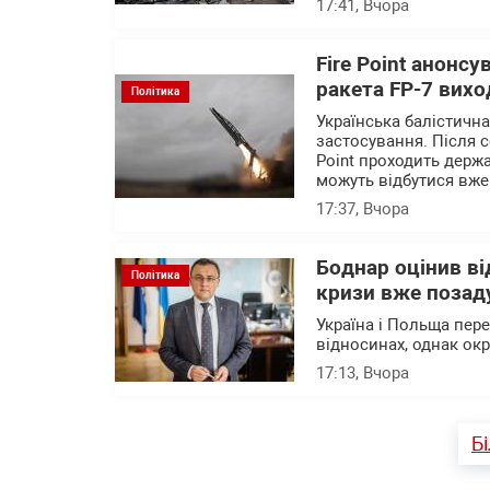
17:41
, Вчора
Fire Point анонсу
ракета FP-7 вихо
Політика
Українська балістичн
застосування. Після с
Point проходить держа
можуть відбутися вже
17:37
, Вчора
Боднар оцінив в
Політика
кризи вже позад
Україна і Польща пер
відносинах, однак ок
17:13
, Вчора
Б