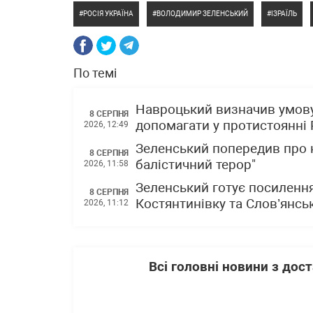
РОСІЯ УКРАЇНА
ВОЛОДИМИР ЗЕЛЕНСЬКИЙ
ІЗРАЇЛЬ
По темі
Навроцький визначив умову
8 СЕРПНЯ
допомагати у протистоянні Р
2026, 12:49
Зеленський попередив про н
8 СЕРПНЯ
балістичний терор"
2026, 11:58
Зеленський готує посиленн
8 СЕРПНЯ
Костянтинівку та Слов’янсь
2026, 11:12
Всі головні новини з до