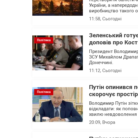
України, а напередод
виробництво такого 
11:58
, Сьогодні
Зеленський готу
Політика
доповів про Кост
Президент Володимир
ЗСУ Михайлом Драпатим
Донеччині.
11:12
, Сьогодні
Путін опинився 
Політика
скорочує прості
Володимир Путін зітк
відкладати: як попов
хвилю невдоволення 
20:09
, Вчора