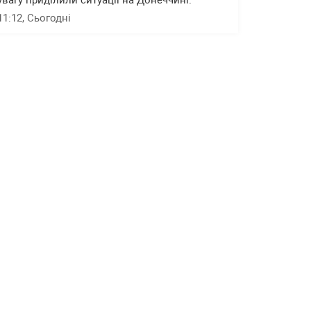
увагу приділили ситуації на Донеччині.
11:12
, Сьогодні