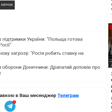
ЗЕРНОВІ
 підтримки України: "Польща готова
осії"
ову загрозу: "Росія робить ставку на
я оборони Донеччини: Драпатий доповів про
к
ставкою в Ваш месенджер
Телеграм
2