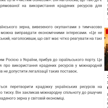
прямованої на використання крадених ресурсів для
аїнського зерна, вивезеного окупантами з тимчасово
е можна виправдати економічними інтересами. «Це не
ький, наголосивши, що світ має чітко реагувати на такі
им Росією з України, прибув до ізраїльського порту. Це
я про використання крадених ресурсів у міжнародній
в не допустити легалізації таких поставок.
ться перетворити крадіжку українських ресурсів на
го тиску. Він закликав міжнародну спільноту до рішучих
аденого зерна у світовій економіці.