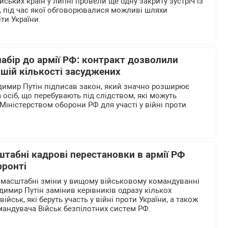
ьких країн у липні провели ще одну закриту зустріч із
 під час якої обговорювалися можливі шляхи
ти України.
абір до армії РФ: контракт дозволили
шій кількості засуджених
димир Путін підписав закон, який значно розширює
 осіб, що перебувають під слідством, які можуть
Міністерством оборони РФ для участі у війні проти
штабні кадрові перестановки в армії РФ
фронті
 масштабні зміни у вищому військовому командуванні
одимир Путін замінив керівників одразу кількох
йськ, які беруть участь у війні проти України, а також
андувача Військ безпілотних систем РФ.