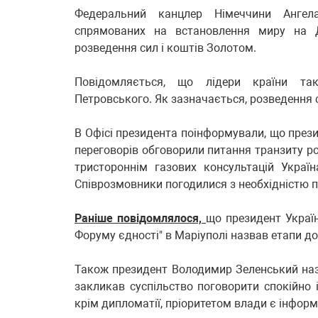
Федеральний канцлер Німеччини Ангел
спрямованих на встановлення миру на До
розведення сил і коштів Золотом.
Повідомляється, що лідери країни та
Петровського. Як зазначається, розведення 
В Офісі президента поінформували, що прези
переговорів обговорили питання транзиту рос
тристороннім газових консультацій Украї
Співрозмовники погодилися з необхідністю п
Раніше повідомлялося,
що президент Україн
Форуму єдності" в Маріуполі назвав етапи до
Також президент Володимир Зеленський назв
закликав суспільство поговорити спокійно 
крім дипломатії, пріоритетом влади є інформ