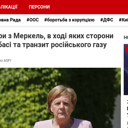
ЛІКАЦІЇ
ПЕРСОНИ
овна Рада
#ООС
#боротьба з корупцією
#ДФС
#Ки
и з Меркель, в ході яких сторони
Н
асі та транзит російського газу
во ASPI