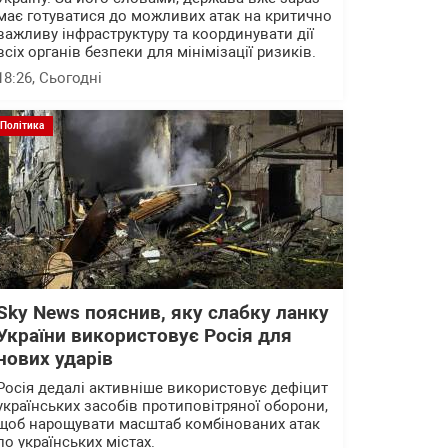
має готуватися до можливих атак на критично
важливу інфраструктуру та координувати дії
всіх органів безпеки для мінімізації ризиків.
18:26
, Сьогодні
Політика
Sky News пояснив, яку слабку ланку
України використовує Росія для
нових ударів
Росія дедалі активніше використовує дефіцит
українських засобів протиповітряної оборони,
щоб нарощувати масштаб комбінованих атак
по українських містах.