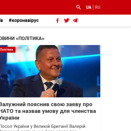
UA
RU
їв
#коронавірус
ОВИНИ «ПОЛІТИКА»
Політика
Залужний пояснив свою заяву про
НАТО та назвав умову для членства
України
Посол України у Великій Британії Валерій