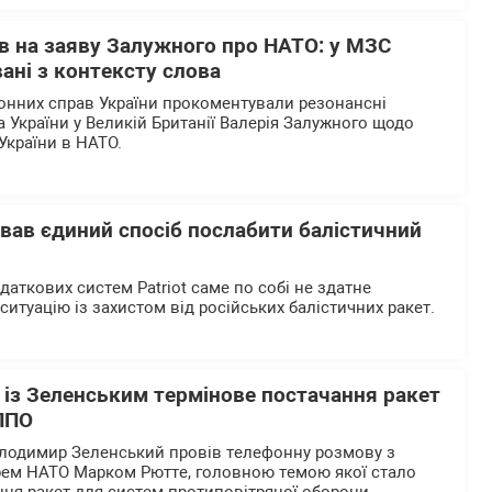
в на заяву Залужного про НАТО: у МЗС
ані з контексту слова
донних справ України прокоментували резонансні
України у Великій Британії Валерія Залужного щодо
України в НАТО.
азвав єдиний спосіб послабити балістичний
даткових систем Patriot саме по собі не здатне
итуацію із захистом від російських балістичних ракет.
 із Зеленським термінове постачання ракет
 ППО
олодимир Зеленський провів телефонну розмову з
рем НАТО Марком Рютте, головною темою якої стало