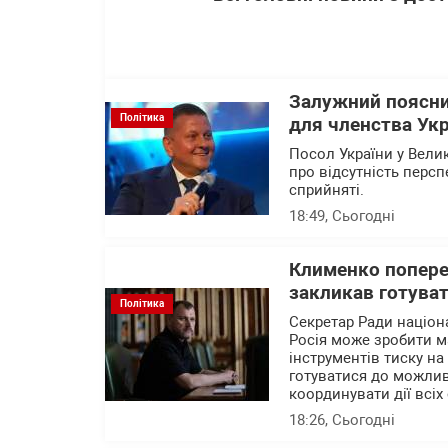
Залужний поясни
Політика
для членства Укр
Посол України у Вели
про відсутність перс
сприйняті.
18:49
, Сьогодні
Клименко поперед
закликав готуват
Політика
Секретар Ради націон
Росія може зробити м
інструментів тиску на
готуватися до можлив
координувати дії всіх 
18:26
, Сьогодні