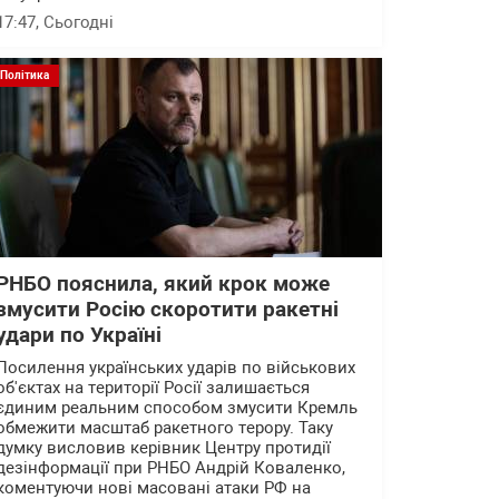
17:47
, Сьогодні
Політика
РНБО пояснила, який крок може
змусити Росію скоротити ракетні
удари по Україні
Посилення українських ударів по військових
об'єктах на території Росії залишається
єдиним реальним способом змусити Кремль
обмежити масштаб ракетного терору. Таку
думку висловив керівник Центру протидії
дезінформації при РНБО Андрій Коваленко,
коментуючи нові масовані атаки РФ на