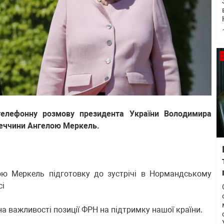
телефонну розмову президента України Володимира
еччини Ангелою Меркель.
ою Меркель підготовку до зустрічі в Нормандському
сі
а важливості позиції ФРН на підтримку нашої країни.