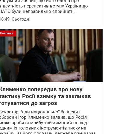
Залужний заявив, що його слова про
відсутність перспектив вступу України до
НАТО були неправильно сприйняті.
18:49
, Сьогодні
Політика
Клименко попередив про нову
тактику Росії взимку та закликав
готуватися до загроз
Секретар Ради національної безпеки і
оборони Ігор Клименко заявив, що Росія
може зробити майбутній зимовий період
одним із головних інструментів тиску на
Україну. За його словами, держава вже зараз