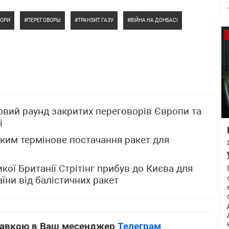
ВОРИ
ПЕРЕГОВОРЫ
ТРАНЗИТ ГАЗУ
ВІЙНА НА ДОНБАСІ
овий раунд закритих переговорів Європи та
і
ким термінове постачання ракет для
кої Британії Стрітінг прибув до Києва для
їни від балістичних ракет
ставкою в Ваш месенджер
Телеграм