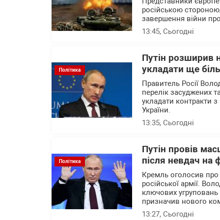
Представники європейс
російською стороною,
завершення війни про
13:45
, Сьогодні
Путін розширив н
укладати ще біль
Політика
Правитель Росії Воло
перелік засуджених та
укладати контракти з 
України.
13:35
, Сьогодні
Путін провів мас
після невдач на 
Політика
Кремль оголосив про
російської армії. Вол
ключових угруповань ві
призначив нового ком
13:27
, Сьогодні