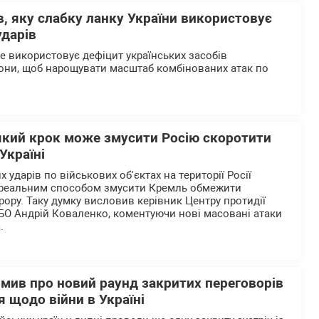
, яку слабку ланку України використовує
ударів
ше використовує дефіцит українських засобів
они, щоб нарощувати масштаб комбінованих атак по
який крок може змусити Росію скоротити
Україні
 ударів по військових об'єктах на території Росії
реальним способом змусити Кремль обмежити
рору. Таку думку висловив керівник Центру протидії
БО Андрій Коваленко, коментуючи нові масовані атаки
.
омив про новий раунд закритих переговорів
 щодо війни в Україні