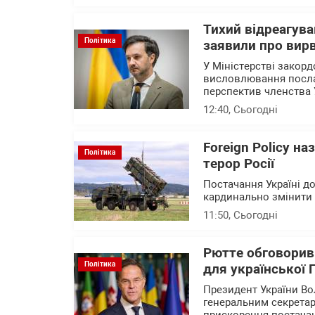
Тихий відреагува
Політика
заявили про вирв
У Міністерстві закор
висловлювання посла 
перспектив членства 
12:40
, Сьогодні
Foreign Policy н
Політика
терор Росії
Постачання Україні до
кардинально змінити с
11:50
, Сьогодні
Рютте обговорив
Політика
для української
Президент України В
генеральним секрета