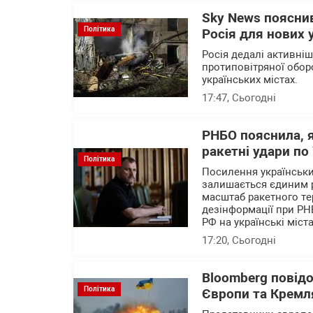
Sky News пояснив
Політика
Росія для нових 
Росія дедалі активні
протиповітряної обор
українських містах.
17:47
, Сьогодні
РНБО пояснила, 
ракетні удари по 
Політика
Посилення українських
залишається єдиним 
масштаб ракетного те
дезінформації при РН
РФ на українські міста
17:20
, Сьогодні
Bloomberg повід
Політика
Європи та Кремля