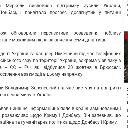
а Меркель висловила підтримку зусиль України,
нбасі, і привітала прогрес, досягнутий у питанні
кож обговорили перспективи розведення поблизу
стане можливим після закінчення семи днів тиші.
дент України та канцлер Німеччини під час телефонних
ійського газу по території України, зокрема у зв'язку з
на – ЄС – РФ, які відбулися 28 жовтня в Брюсселі.
осилення взаємодії в цьому напрямку.
и Володимир Зеленський під час виступу на відкритті
сягнення миру в Україні.
ав нинішнє інформаційне поле в країні замінованим і
і розважливо щодо Криму і Донбасу. Він запевнив, що
аційна та гуманітарна політика щодо Донбасу і Криму.