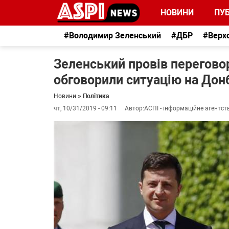
НОВИНИ
ПУБ
#Володимир Зеленський
#ДБР
#Верх
Зеленський провів переговор
обговорили ситуацію на Донб
Новини
»
Політика
чт, 10/31/2019 - 09:11
Автор:
АСПІ - інформаційне агентст