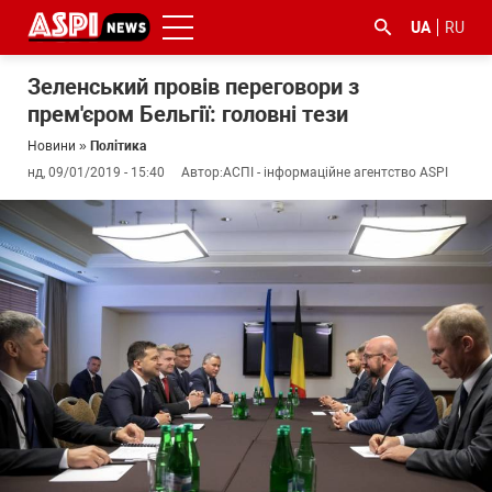
UA
RU
Зеленський провів переговори з
прем'єром Бельгії: головні тези
Новини
»
Політика
нд, 09/01/2019 - 15:40
Автор:
АСПІ - інформаційне агентство ASPI
#ООС
#боротьба
#ДФС
#Київ
#коронавірус
з
корупцією