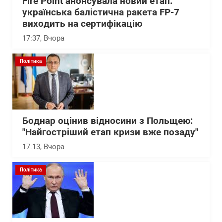
Fire Point анонсувала новий етап:
українська балістична ракета FP-7
виходить на сертифікацію
17:37
, Вчора
Політика
Боднар оцінив відносини з Польщею:
"Найгостріший етап кризи вже позаду"
17:13
, Вчора
Політика