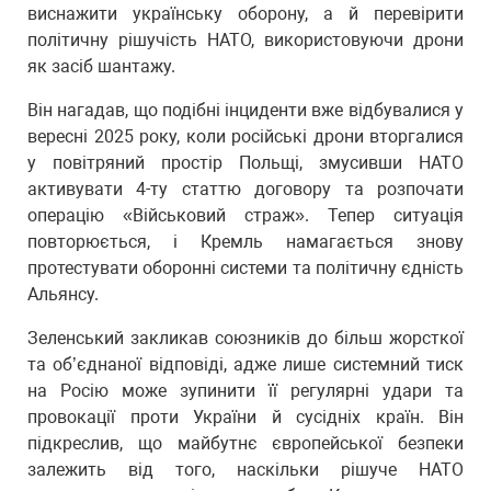
виснажити українську оборону, а й перевірити
політичну рішучість НАТО, використовуючи дрони
як засіб шантажу.
Він нагадав, що подібні інциденти вже відбувалися у
вересні 2025 року, коли російські дрони вторгалися
у повітряний простір Польщі, змусивши НАТО
активувати 4-ту статтю договору та розпочати
операцію «Військовий страж». Тепер ситуація
повторюється, і Кремль намагається знову
протестувати оборонні системи та політичну єдність
Альянсу.
Зеленський закликав союзників до більш жорсткої
та об’єднаної відповіді, адже лише системний тиск
на Росію може зупинити її регулярні удари та
провокації проти України й сусідніх країн. Він
підкреслив, що майбутнє європейської безпеки
залежить від того, наскільки рішуче НАТО