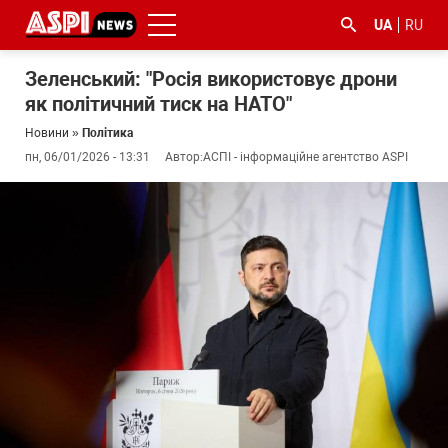
UA
RU
Зеленський: "Росія використовує дрони
як політичний тиск на НАТО"
Новини
»
Політика
пн, 06/01/2026 - 13:31
Автор:
АСПІ - інформаційне агентство ASPI
#ООС
#боротьба
#ДФС
#Київ
#коронавірус
з
корупцією