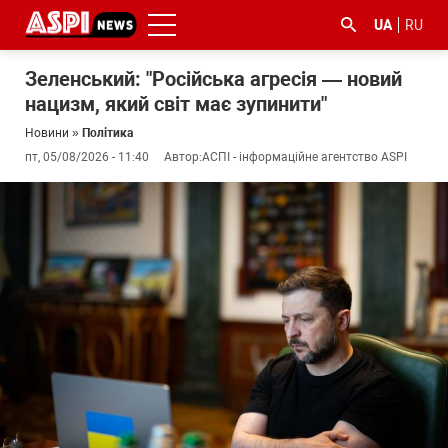
UA
RU
Зеленський: "Російська агресія — новий
нацизм, який світ має зупинити"
Новини
»
Політика
пт, 05/08/2026 - 11:40
Автор:
АСПІ - інформаційне агентство ASPI
#ООС
#боротьба
#ДФС
#Київ
#коронавірус
з
корупцією