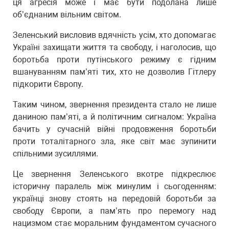
ця агресія може і має бути подолана лише
об’єднаним вільним світом.
Зеленський висловив вдячність усім, хто допомагає
Україні захищати життя та свободу, і наголосив, що
боротьба проти путінського режиму є гідним
вшануванням пам’яті тих, хто не дозволив Гітлеру
підкорити Європу.
Таким чином, звернення президента стало не лише
даниною пам’яті, а й політичним сигналом: Україна
бачить у сучасній війні продовження боротьби
проти тоталітарного зла, яке світ має зупинити
спільними зусиллями.
Це звернення Зеленського вкотре підкреслює
історичну паралель між минулим і сьогоденням:
українці знову стоять на передовій боротьби за
свободу Європи, а пам’ять про перемогу над
нацизмом стає моральним фундаментом сучасного