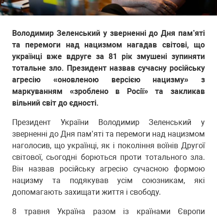
Володимир Зеленський у зверненні до Дня пам’яті
та перемоги над нацизмом нагадав світові, що
українці вже вдруге за 81 рік змушені зупиняти
тотальне зло. Президент назвав сучасну російську
агресію «оновленою версією нацизму» з
маркуванням «зроблено в Росії» та закликав
вільний світ до єдності.
Президент України Володимир Зеленський у
зверненні до Дня пам’яті та перемоги над нацизмом
наголосив, що українці, як і покоління воїнів Другої
світової, сьогодні борються проти тотального зла.
Він назвав російську агресію сучасною формою
нацизму та подякував усім союзникам, які
допомагають захищати життя і свободу.
8 травня Україна разом із країнами Європи