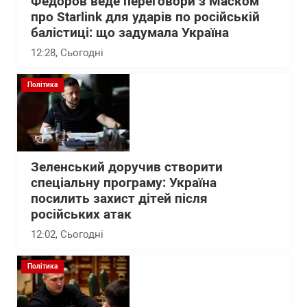
Федоров веде переговори з Маском
про Starlink для ударів по російській
балістиці: що задумала Україна
12:28
, Сьогодні
Політика
Зеленський доручив створити
спеціальну програму: Україна
посилить захист дітей після
російських атак
12:02
, Сьогодні
Політика