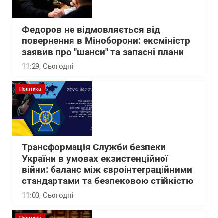
Федоров не відмовляється від
повернення в Міноборони: ексміністр
заявив про "шанси" та запасні плани
11:29
, Сьогодні
Політика
Трансформація Служби безпеки
України в умовах екзистенційної
війни: баланс між євроінтеграційними
стандартами та безпековою стійкістю
11:03
, Сьогодні
Політика