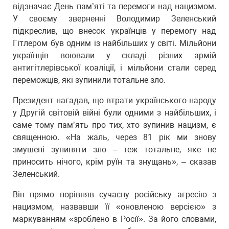
відзначає День пам’яті та перемоги над нацизмом.
У своєму зверненні Володимир Зеленський
підкреслив, що внесок українців у перемогу над
Гітлером був одним із найбільших у світі. Мільйони
українців воювали у складі різних армій
антигітлерівської коаліції, і мільйони стали серед
переможців, які зупинили тотальне зло.
Президент нагадав, що втрати українського народу
у Другій світовій війні були одними з найбільших, і
саме тому пам’ять про тих, хто зупинив нацизм, є
священною. «На жаль, через 81 рік ми знову
змушені зупиняти зло – теж тотальне, яке не
приносить нічого, крім руїн та знущань», – сказав
Зеленський.
Він прямо порівняв сучасну російську агресію з
нацизмом, назвавши її «оновленою версією» з
маркуванням «зроблено в Росії». За його словами,