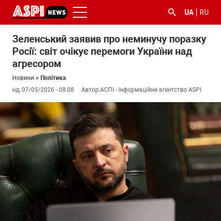
UA
RU
Зеленський заявив про неминучу поразку
Росії: світ очікує перемоги України над
агресором
Новини
»
Політика
нд, 07/05/2026 - 08:08
Автор:
АСПІ - інформаційне агентство ASPI
#ООС
#боротьба
#ДФС
#Київ
#коронавірус
з
корупцією