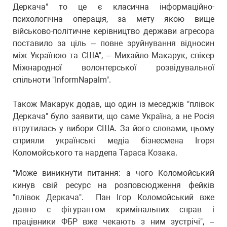
Деркача" то це є класична інформаційно-
психологічна операція, за мету якою вище
військово-політичне керівництво держави агресора
поставило за ціль – повне зруйнування відносин
між Україною та США", – Михайло Макарук, спікер
Міжнародної волонтерської розвідувальної
спільноти "InformNapalm".
Також Макарук додав, що один із меседжів "плівок
Деркача" було заявити, що саме Україна, а не Росія
втрутилась у вибори США. За його словами, цьому
сприяли українські медіа бізнесмена Ігоря
Коломойського та нардепа Тараса Козака.
"Може виникнути питання: а чого Коломойський
кинув свій ресурс на розповсюдження фейків
"плівок Деркача". Пан Ігор Коломойський вже
давно є фігурантом кримінальних справ і
працівники ФБР вже чекають з ним зустрічі", –