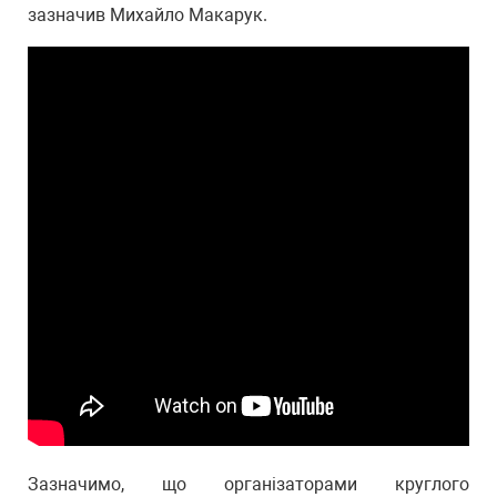
зазначив Михайло Макарук.
Зазначимо, що організаторами круглого