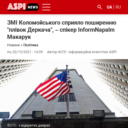
UA
RU
ЗМІ Коломойського сприяло поширенню
"плівок Деркача", – спікер InformNapalm
Макарук
Новини
»
Політика
пн, 02/15/2021 - 14:09
Автор:
АСПІ - інформаційне агентство ASPI
#ООС
#боротьба
#ДФС
#Київ
#коронавірус
з
корупцією
ФОТО:
з відкритих джерел