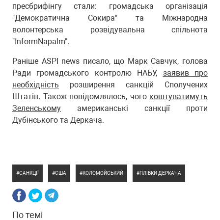
пресбрифінгу стали: громадська організація
"Демократична Сокира" та Міжнародна
волонтерська розвідувальна спільнота
"InformNapalm".
Раніше ASPI news писало, що Марк Савчук, голова
Ради громадського контролю НАБУ,
заявив про
необхідність
розширення санкцій Сполучених
Штатів. Також повідомлялось, чого
коштуватимуть
Зеленському
американські санкції проти
Дубінського та Деркача.
САНКЦІЇ
США
КОЛОМОЙСЬКИЙ
ПЛІВКИ ДЕРКАЧА
По темі