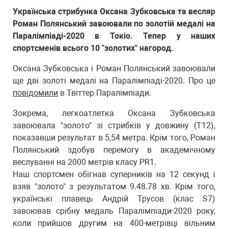
Українська стрибунка Оксана Зубковська та весляр
Роман Полянський завоювали по золотій медалі на
Паралімпіаді-2020 в Токіо. Тепер у наших
спортсменів всього 10 "золотих" нагород.
Оксана Зубковська і Роман Полянський завоювали
ще дві золоті медалі на Паралімпіаді-2020. Про це
повідомили
в Твіттер Паралімпіади.
Зокрема, легкоатлетка Оксана Зубковська
завоювала "золото" зі стрибків у довжину (Т12),
показавши результат в 5,54 метра. Крім того, Роман
Полянський здобув перемогу в академічному
веслуванні на 2000 метрів класу PR1.
Наш спортсмен обігнав суперників на 12 секунд і
взяв "золото" з результатом 9.48.78 хв. Крім того,
українські плавець Андрій Трусов (клас S7)
завоював срібну медаль Паралімпіади-2020 року,
коли прийшов другим на 400-метрівці вільним