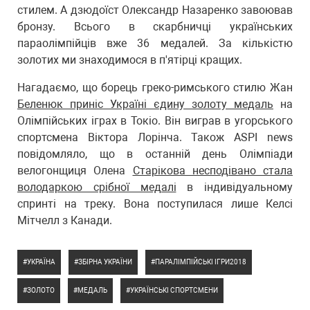
стилем. А дзюдоїст Олександр Назаренко завоював
бронзу. Всього в скарбничці українських
параолімпійців вже 36 медалей. За кількістю
золотих ми знаходимося в п'ятірці кращих.
Нагадаємо, що борець греко-римського стилю Жан
Беленюк приніс Україні єдину золоту медаль
на
Олімпійських іграх в Токіо. Він виграв в угорського
спортсмена Віктора Лорінча. Також ASPI news
повідомляло, що в останній день Олімпіади
велогонщиця Олена
Старікова несподівано стала
володаркою срібної медалі
в індивідуальному
спринті на треку. Вона поступилася лише Келсі
Мітчелл з Канади.
УКРАЇНА
ЗБІРНА УКРАЇНИ
ПАРАЛІМПІЙСЬКІ ІГРИ2018
ЗОЛОТО
МЕДАЛЬ
УКРАЇНСЬКІ СПОРТСМЕНИ