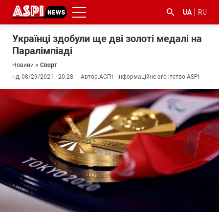
UA
RU
Українці здобули ще дві золоті медалі на
Паралімпіаді
Новини
»
Спорт
нд, 08/29/2021 - 20:28
Автор:
АСПІ - інформаційне агентство ASPI
#ООС
#боротьба
#ДФС
#Київ
#коронавірус
з
корупцією