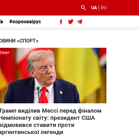
UA
RU
їв
#коронавірус
ОВИНИ «СПОРТ»
Спорт
Трамп виділив Мессі перед фіналом
Чемпіонату світу: президент США
відмовився ставити проти
аргентинської легенди