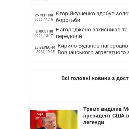
Єгор Якушенко здобув золот
25 СЕРПНЯ
боротьби
2025, 11:16
Нагороджено захисників та 
2 ЖОВТНЯ
передовій
2024, 13:17
Кирило Буданов нагородив у
25 ВЕРЕСНЯ
Вовчанського агрегатного 
2024, 19:35
Всі головні новини з до
Трамп виділив Ме
Спорт
президент США в
легенди