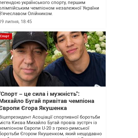
легендою українського спорту, першим
олімпійським чемпіоном незалежної України
В’ячеславом Олійником.
19 липня, 18:45
Спорт
"Спорт – це сила і мужність":
Михайло Бугай привітав чемпіона
Європи Єгора Якушенка
Віцепрезидент Асоціації спортивної боротьби
міста Києва Михайло Бугай провів зустріч із
чемпіоном Європи U-20 з греко-римської
боротьби Єгором Якушенком, який нещодавно