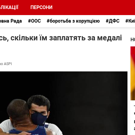
ЛІКАЦІЇ
ПЕРСОНИ
овна Рада
#ООС
#боротьба з корупцією
#ДФС
#Ки
сь, скільки їм заплатять за медалі
Н
во ASPI