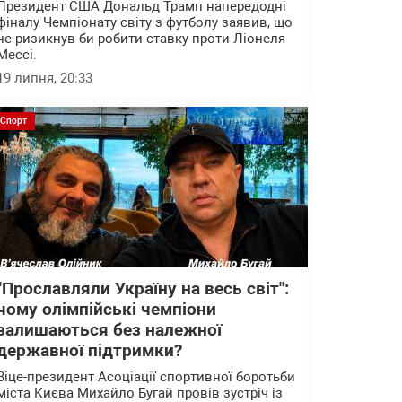
Президент США Дональд Трамп напередодні
фіналу Чемпіонату світу з футболу заявив, що
не ризикнув би робити ставку проти Ліонеля
Мессі.
19 липня, 20:33
Спорт
"Прославляли Україну на весь світ":
чому олімпійські чемпіони
залишаються без належної
державної підтримки?
Віце-президент Асоціації спортивної боротьби
міста Києва Михайло Бугай провів зустріч із