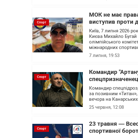
МОК не має права
виступив проти 
Спорт
Київ, 7 липня 2026 ро
Києва Михайло Бугай 
олімпійського комітет
міжнародних спортив
7 липня, 19:53
Командир "Артан
Спорт
спецпризначенец
Командир спецпідрозд
за позивним «Титан»,
вечора на Канарських
25 червня, 12:08
23 травня — Всес
Спорт
спортивної борот