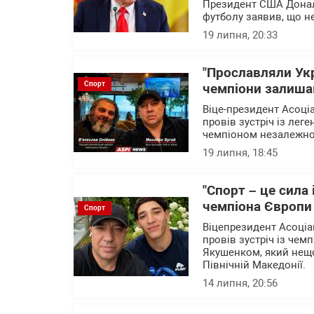
Президент США Дональ
футболу заявив, що н
19 липня, 20:33
"Прославляли Укр
Спорт
чемпіони залиша
Віце-президент Асоці
провів зустріч із лег
чемпіоном незалежної
19 липня, 18:45
"Спорт – це сила
чемпіона Європи
Спорт
Віцепрезидент Асоціа
провів зустріч із чем
Якушенком, який нещо
Північній Македонії.
14 липня, 20:56