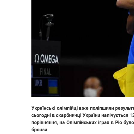
Українські олімпійці вже поліпшили результ
сьогодні в скарбничці України налічується 1
порівняння, на Олімпійських іграх в Ріо бул
бронзи.