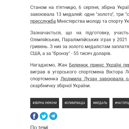
Станом на п'ятницю, 6 серпня, збірна Украї
завоювала 13 медалей: одне "золото", три "
пресслужба
Міністерства молоді та спорту Ук
Зазначається, що на підготовку, участь
Олімпійських, Паралімпійських іграх у 202
гривень. З них за золото медалістам заплатят
США, а за "бронзу" - 55 тисяч доларів.
Нагадаємо, Жан
Беленюк приніс Україні п
виграв в угорського спортсмена Віктора Л
спортсменка
Людмила Лузан завоювала ол
скарбничку збірної України.
ЗБІРНА УКРАЇНИ
ОЛИМПИАДА
МЕДАЛЬ
НАГОРО
По темі