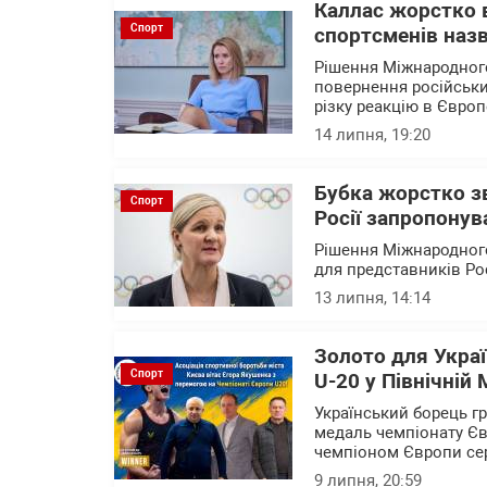
Каллас жорстко 
Спорт
спортсменів наз
Рішення Міжнародного
повернення російськи
різку реакцію в Євро
14 липня, 19:20
Бубка жорстко з
Спорт
Росії запропонув
Рішення Міжнародног
для представників Ро
13 липня, 14:14
Золото для Укра
Спорт
U-20 у Північній 
Український борець г
медаль чемпіонату Євр
чемпіоном Європи се
9 липня, 20:59