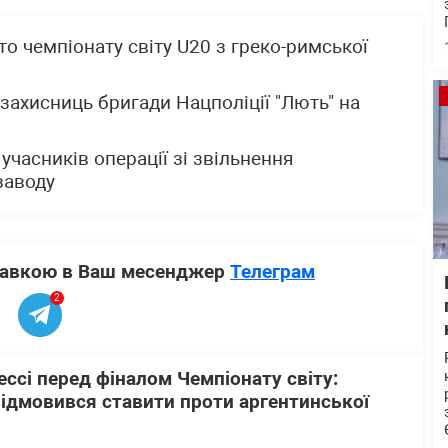
о чемпіонату світу U20 з греко-римської
захисниць бригади Нацполіції "Лють" на
часників операції зі звільнення
заводу
ставкою в Ваш месенджер
Телеграм
2
ссі перед фіналом Чемпіонату світу:
ідмовився ставити проти аргентинської