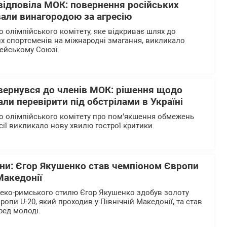
відповіла МОК: повернення російських
вали винагородою за агресію
 олімпійського комітету, яке відкриває шлях до
х спортсменів на міжнародні змагання, викликало
пейському Союзі.
вернувся до членів МОК: рішення щодо
али перевірити під обстрілами в Україні
о олімпійського комітету про пом’якшення обмежень
сії викликало нову хвилю гострої критики.
їни: Єгор Якушенко став чемпіоном Європи
Македонії
реко-римського стилю Єгор Якушенко здобув золоту
опи U-20, який проходив у Північній Македонії, та став
ред молоді.