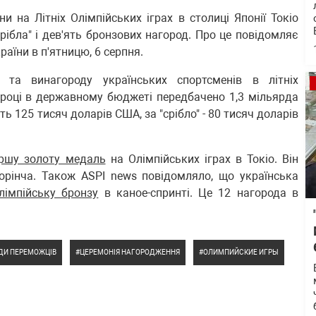
ни на Літніх Олімпійських іграх в столиці Японії Токіо
срібла" і дев'ять бронзових нагород. Про це повідомляє
раїни в п'ятницю, 6 серпня.
 та винагороду українських спортсменів в літніх
1 році в державному бюджеті передбачено 1,3 мільярда
ь 125 тисяч доларів США, за "срібло" - 80 тисяч доларів
ершу золоту медаль
на Олімпійських іграх в Токіо. Він
орінча. Також ASPI news повідомляло, що українська
імпійську бронзу
в каное-спринті. Це 12 нагорода в
ДИ ПЕРЕМОЖЦІВ
ЦЕРЕМОНІЯ НАГОРОДЖЕННЯ
ОЛИМПИЙСКИЕ ИГРЫ