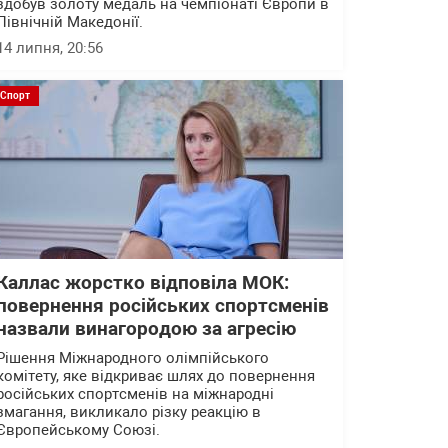
здобув золоту медаль на чемпіонаті Європи в
Північній Македонії.
14 липня, 20:56
Спорт
Каллас жорстко відповіла МОК:
повернення російських спортсменів
назвали винагородою за агресію
Рішення Міжнародного олімпійського
комітету, яке відкриває шлях до повернення
російських спортсменів на міжнародні
змагання, викликало різку реакцію в
Європейському Союзі.