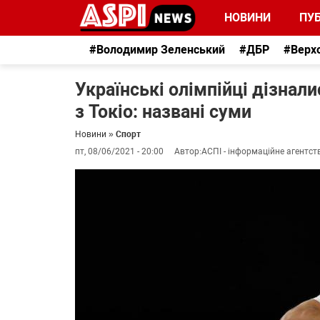
НОВИНИ
ПУБ
#Володимир Зеленський
#ДБР
#Верх
Українські олімпійці дізнали
з Токіо: названі суми
Новини
»
Спорт
пт, 08/06/2021 - 20:00
Автор:
АСПІ - інформаційне агентст