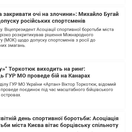
 закривати очі на злочини»: Михайло Бугай
допуску російських спортсменів
ку. Віцепрезидент Асоціації спортивної боротьби міста
різко розкритикував рішення Міжнародного
у (МОК) щодо допуску спортсменів з росії до
них змагань.
у»" Торкотюк виходить на ринг:
ь ГУР МО проведе бій на Канарах
ілу ГУР МО України «Артан» Віктор Торкотюк, відомий
 проведе поєдинок під час масштабного бійцівського
 островах.
вітній день спортивної боротьби: Асоціація
ьби міста Києва вітає борцівську спільноту