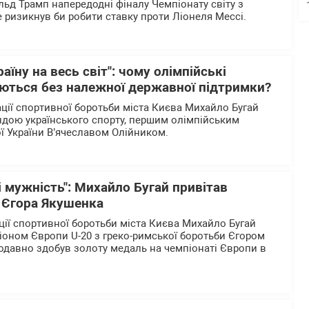
д Трамп напередодні фіналу Чемпіонату світу з
е ризикнув би робити ставку проти Ліонеля Мессі.
аїну на весь світ": чому олімпійські
ються без належної державної підтримки?
ації спортивної боротьби міста Києва Михайло Бугай
ендою українського спорту, першим олімпійським
 України В’ячеславом Олійником.
 і мужність": Михайло Бугай привітав
 Єгора Якушенка
ції спортивної боротьби міста Києва Михайло Бугай
піоном Європи U-20 з греко-римської боротьби Єгором
давно здобув золоту медаль на чемпіонаті Європи в