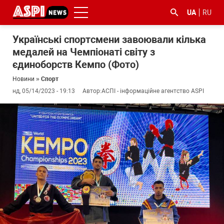
UA
RU
Українські спортсмени завоювали кілька
медалей на Чемпіонаті світу з
єдиноборств Кемпо (Фото)
Новини
»
Спорт
нд, 05/14/2023 - 19:13
Автор:
АСПІ - інформаційне агентство ASPI
#ООС
#боротьба
#ДФС
#Київ
#коронавірус
з
корупцією