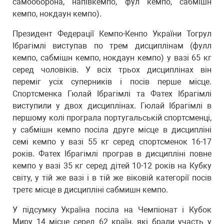
самооборона, напівкемпо, фул кемпо, сабмішн
кемпо, нокдаун кемпо).
Президент Федерації Кемпо-Кенпо України Тогрул
Ібрагімлі виступав по трем дисциплінам (фулл
кемпо, сабмішн кемпо, нокдаун кемпо) у вазі 65 кг
серед чоловіків. У всіх трьох дисциплінах він
переміг усіх суперників і посів перше місце.
Спортсменка Гюлай Ібрагімлі та Фатех Ібрагімлі
виступили у двох дисциплінах. Гюлай Ібрагімлі в
першому колі програла португальській спортсменці,
у сабмішн кемпо посіла друге місце в дисципліні
семі кемпо у вазі 55 кг серед спортсменок 16-17
років. Фатех Ібрагімлі програв в дисципліні повне
кемпо у вазі 35 кг серед дітей 10-12 років на Кубку
світу, у тій же вазі і в тій же віковій категорії посів
третє місце в дисципліні сабмишн кемпо.
У підсумку Україна посіла на Чемпіонат і Кубок
Миру 14 місце серед 62 країн, які брали участь у