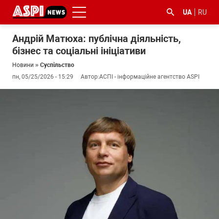
UA
RU
Андрій Матюха: публічна діяльність,
бізнес та соціальні ініціативи
Новини
»
Суспільство
пн, 05/25/2026 - 15:29
Автор:
АСПІ - інформаційне агентство ASPI
#ООС
#боротьба
#ДФС
#Київ
#коронавірус
з
корупцією