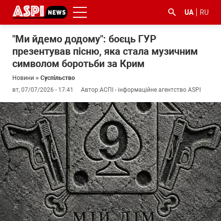
UA
RU
"Ми йдемо додому": боєць ГУР
презентував пісню, яка стала музичним
символом боротьби за Крим
Новини
»
Суспільство
вт, 07/07/2026 - 17:41
Автор:
АСПІ - інформаційне агентство ASPI
#ООС
#боротьба
#ДФС
#Київ
#коронавірус
з
корупцією