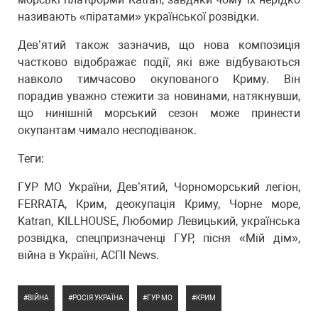
називають «піратами» української розвідки.
Дев’ятий також зазначив, що нова композиція
частково відображає події, які вже відбуваються
навколо тимчасово окупованого Криму. Він
порадив уважно стежити за новинами, натякнувши,
що нинішній морський сезон може принести
окупантам чимало несподіванок.
Теги:
ГУР МО України, Дев’ятий, Чорноморський легіон,
FERRATA, Крим, деокупація Криму, Чорне море,
Katran, KILLHOUSE, Любомир Левицький, українська
розвідка, спецпризначенці ГУР, пісня «Мій дім»,
війна в Україні, АСПІ News.
ВІЙНА
РОСІЯ УКРАЇНА
ГУР МО
КРИМ