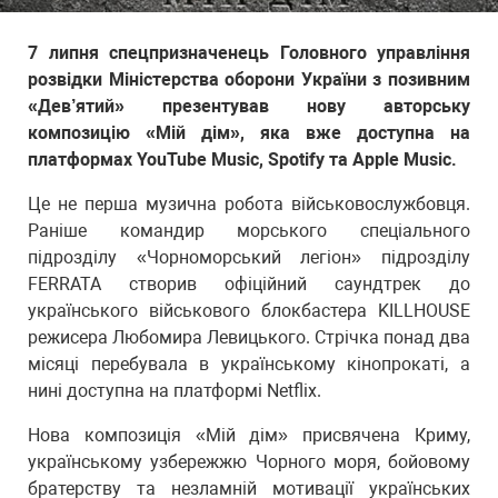
7 липня спецпризначенець Головного управління
розвідки Міністерства оборони України з позивним
«Дев’ятий» презентував нову авторську
композицію «Мій дім», яка вже доступна на
платформах YouTube Music, Spotify та Apple Music.
Це не перша музична робота військовослужбовця.
Раніше командир морського спеціального
підрозділу «Чорноморський легіон» підрозділу
FERRATA створив офіційний саундтрек до
українського військового блокбастера KILLHOUSE
режисера Любомира Левицького. Стрічка понад два
місяці перебувала в українському кінопрокаті, а
нині доступна на платформі Netflix.
Нова композиція «Мій дім» присвячена Криму,
українському узбережжю Чорного моря, бойовому
братерству та незламній мотивації українських