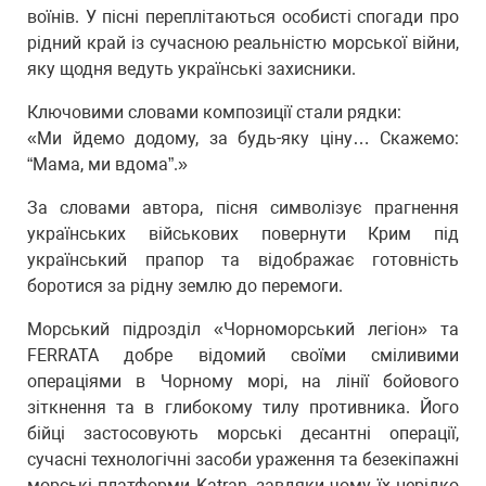
воїнів. У пісні переплітаються особисті спогади про
рідний край із сучасною реальністю морської війни,
яку щодня ведуть українські захисники.
Ключовими словами композиції стали рядки:
«Ми йдемо додому, за будь-яку ціну… Скажемо:
“Мама, ми вдома”.»
За словами автора, пісня символізує прагнення
українських військових повернути Крим під
український прапор та відображає готовність
боротися за рідну землю до перемоги.
Морський підрозділ «Чорноморський легіон» та
FERRATA добре відомий своїми сміливими
операціями в Чорному морі, на лінії бойового
зіткнення та в глибокому тилу противника. Його
бійці застосовують морські десантні операції,
сучасні технологічні засоби ураження та безекіпажні
морські платформи Katran, завдяки чому їх нерідко