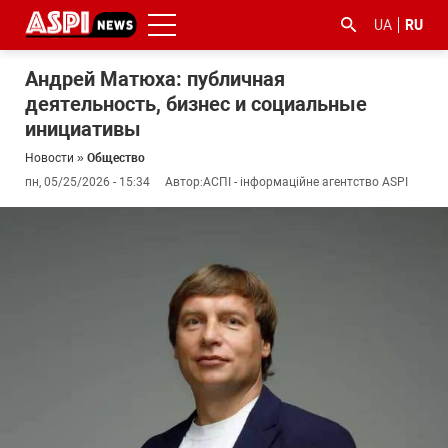
UA
RU
Андрей Матюха: публичная
деятельность, бизнес и социальные
инициативы
Новости
»
Общество
пн, 05/25/2026 - 15:34
Автор:
АСПІ - інформаційне агентство ASPI
#ООС
#боротьба
#гфс
#Киев
#коронавірус
з
корупцією