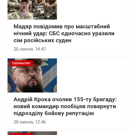
Мадяр повідомив про масштабний
нічний удар: СБС одночасно уразили
сім російських суден
20 липня, 14:47
Суспільство
Андрій Крока очолив 155-ту бригаду:
новий командир пообіцяв повернути
підрозділу бойову репутацію
20 липня, 12:46