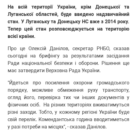
На всій території України, крім Донецької та
Луганської областей, буде введено надзвичайний
стан. У Луганську та Донецьку НС вже з 2014 року.
Тепер цей стан розповсюджується на територію
всієї країни.
Про це Олексій Данілов, секретар РНБО, сказав
сьогодні на брифінгу за результатами засідання
Ради національної безпеки і оборони. Рішення ще
має затвердити Верховна Рада України.
"Йдеться про посилення охорони громадського
порядку, можливе обмеження руху транспорту,
огляд його, перевірка тих чи інших документів у
фізичних осіб. На різних територіях вживатимуться
різні заходи. Тобто, у кожному регіоні України буде
свій перелік. Комендантська година вводитиметься
у разі потреби на місцях", - сказав Данілов.