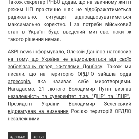
Також секретар РНБО додав, що на звичному житті
режим НП практично ніяк не відображатиметься
радикально, ситуація відпрацьовуватиметься
максимально коректно. І за потреби військовий
стан в Україні буде введений миттєво, поки ж
такого рішення немає.
ASPI news інформувало, Олексій
Данілов наголосив
на тому, що Україна не відмовляється від своїх
зобов'язань перед жителями Донбасу
. Також ми
писали, що
на територію ОРДЛО зайшла орда
агресорів
, яка називає себе миротворцями.
Нагадаємо, 21 лютого Володимир
Путін визнав
незалежність та суверенітет т.зв. "ДНР" та "ЛНР".
Президент України Володимир
Зеленський
відреагував на визнання
Росією територій ОРДЛО
незалежними.
ДОНБАС
СНБО