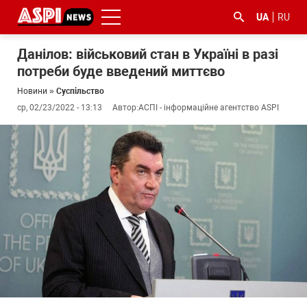
UA
RU
Данілов: військовий стан в Україні в разі
потреби буде введений миттєво
Новини
»
Суспільство
ср, 02/23/2022 - 13:13
Автор:
АСПІ - інформаційне агентство ASPI
#ООС
#боротьба
#ДФС
#Київ
#коронавірус
з
корупцією