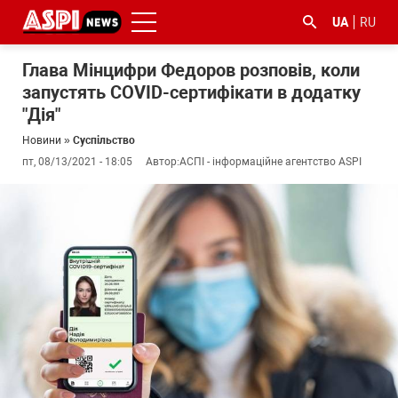
UA
RU
Глава Мінцифри Федоров розповів, коли
запустять COVID-сертифікати в додатку
"Дія"
Новини
»
Суспільство
пт, 08/13/2021 - 18:05
Автор:
АСПІ - інформаційне агентство ASPI
#ООС
#боротьба
#ДФС
#Київ
#коронавірус
з
корупцією