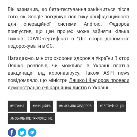
Він зазначив, що бета-тестування закінчиться після
того, як Google погоджує політику конфіденційності
для операційної системи Android. Федоров
припустив, що цей процес може зайняти кілька
тижнів. COVID-сертифікат в "Дії" скоро допоможе
подорожувати в ЄС.
Нагадаємо, міністр охорони здоров'я України Віктор
Ляшко розповів, чи можлива в Україні платна
вакцинація від коронавірусу. Також ASPI news
повідомляло, що міністри
Ляшко і Федоров провели
демонстрацію е-лікарняних листів
в Україні.
УКРАЇНА
МІНЦИФРА
МИХАЙЛО ФЕДОРОВ
СЕРТИФІКАЦІЯ
МОБИЛЬНОЕ ПРИЛОЖЕНИЕ