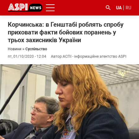
UA
RU
Корчинська: в Генштабі роблять спробу
приховати факти бойових поранень у
трьох захисників України
Новини
»
Суспільство
пт, 01/10/2020 - 12:04
Автор:
АСПІ - інформаційне агентство ASPI
#ООС
#боротьба
#ДФС
#Київ
#коронавірус
з
корупцією