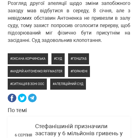
Розгляд другої апеляції щодо зміни запобіжного
заходу мав відбутися в середу, 8 січня, але з
невідомих обставин Антоненка не привезли в залу
суду, тому захист попросив оголосити перерву, щоб
підозрюваний міг фізично бути присутнім на
засіданні. Суд задовольнив клопотання.
ОКСАНА КОРЧИНСЬКА
СУД
ГЕНШТАБ
АНДРІЙ АНТОНЕНКО RIFFMASTER
ПОРАНЕНІ
СИТУАЦІЯ В ЗОНІ ООС
АПЕЛЯЦІЙНИЙ СУД
По темі
Стефанішиній призначили
заставу у 6 мільйонів гривень у
6 СЕРПНЯ