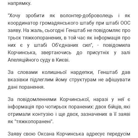
напрямку.
"Хочу зробити як волонтер-доброволець і як
координатор громадянського штабу при штабі ООС
заяву. На жаль, сьогодні Генштаб не повідомляє про
трьох тяжкопоранених, в той час як інформація про
них є у штабі Об'єднаних сил", - повідомила
Корчинська, звертаючись до присутніх у залі
Апеляційного суду в Києві.
За словами колишньої нардепки, Генштаб дав
вказівки підлеглим йому структурам не афішувати
дані поранення.
За повідомленнями Корчинської, наразі у неї є
інформація про чотирьох поранених: двох бійців, які
отримали контузію і ще двох, зазначених в її заяві
як "тяжкопоранені".
Заяву свою Оксана Корчинська адресує передусім