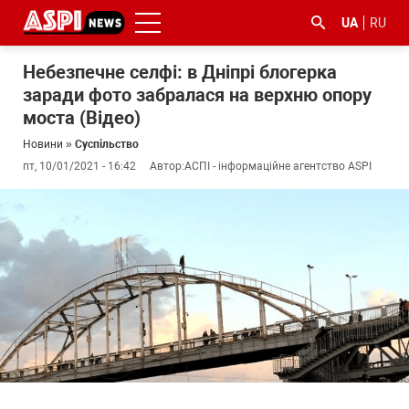
UA
RU
Небезпечне селфі: в Дніпрі блогерка
заради фото забралася на верхню опору
моста (Відео)
Новини
»
Суспільство
пт, 10/01/2021 - 16:42
Автор:
АСПІ - інформаційне агентство ASPI
#ООС
#боротьба
#ДФС
#Київ
#коронавірус
з
корупцією