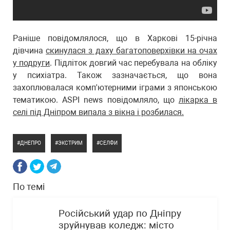
Раніше повідомлялося, що в Харкові 15-річна
дівчина
скинулася з даху багатоповерхівки на очах
у подруги
. Підліток довгий час перебувала на обліку
у психіатра. Також зазначається, що вона
захоплювалася комп'ютерними іграми з японською
тематикою. ASPI news повідомляло, що
лікарка в
селі під Дніпром випала з вікна і розбилася.
ДНЕПРО
ЭКСТРИМ
СЕЛФИ
По темі
Російський удар по Дніпру
зруйнував коледж: місто