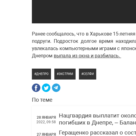
Ранее сообщалось, что в Харькове 15-летня
подруги. Подросток долгое время находила
увлекалась компьютерными играми с японско
Днепром
выпала из окна и разбилась.
ДНЕПРО
ЭКСТРИМ
СЕЛФИ
По теме
Нацгвардия выплатит окол
28 ЯНВАРЯ
погибших в Днепре, – Балан
2022, 09:58
Геращенко рассказал о сос
27 ЯНВАРЯ