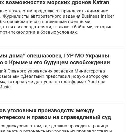
ых возможностях морских дронов Katran
ные технологии продолжают привлекать внимание
 Журналисты авторитетного издания Business Insider
тобы ознакомиться с новейшими военными
аться с их создателями, а также с бойцами, которые
 эти технологии в боевых условиях.
мы дома” спецназовец ГУР МО Украины
ю о Крыме и его будущем освобождении
ий Главного управления разведки Министерства
озывным «Девятый» представил новую авторскую
», которая уже доступна на платформах YouTube
Music.
ов уголовных производств: между
тересом и правом на справедливый суд
ся дискуссия о том, где должна проходить граница
ва знать о резонансных уголовных производствах и