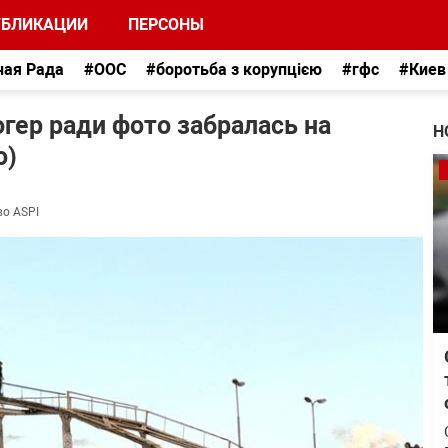
УБЛИКАЦИИ
ПЕРСОНЫ
ная Рада
#ООС
#боротьба з корупцією
#гфс
#Киев
огер ради фото забралась на
Н
о)
во ASPI