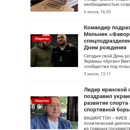
необходимостью сохр
6 июля, 16:03
Командир подраз
Мельник «Фавор
Общество
спецподразделен
Днем рождения
Сегодня свой День р
Украины «Артан» Вик
сообщества под позы
3 июля, 13:11
Лидер иранской 
поздравил украи
Общество
развитие спорта
спортивной борь
ВАШИНГТОН – КИЕВ. 
политический деятел
из главных государс