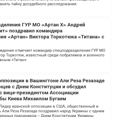
анять тайну досудебного расследования.
деления ГУР МО «Артан Х» Андрей
ит» поздравил командира
ия «Артан» Виктора Торкотюка «Титана» с
ождения отмечает командир спецподразделения ГУР МО
тор Торкотюк, известный среди побратимов и военного
вным «Титан».
оппозиции в Вашингтоне Али Реза Резазаде
нцев с Днем Конституции и обсудил
 с вице-президентом Ассоциации
бы Киева Михаилом Бугаем
Лидер иранской оппозиции в США, общественный и
ь Али Реза Резазаде поздравил народ Украины с одним
твенных праздников – Днем Конституции Украины.