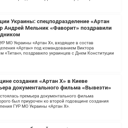
ции Украины: спецподразделение «Артан
ир Андрей Мельник «Фаворит» поздравили
здником
УР МО Украины «Артан Х», входящее в состав
деления «Артан» под командованием Виктора
м «Титан», поздравило украинцев с Днем Конституции
щине создания «Артан Х» в Киеве
ьера документального фильма «Вывезти»
остоялась премьера документального фильма
орого был приурочен ко второй годовщине создания
ления ГУР МО Украины «Артан Х».