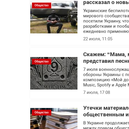
рассказал о нов
Общество
Украинские беспилот
мирового сообщества.
посетили Украину, ч
разработками и пообщ
ежедневно применяют
22 июля, 11:05
Скажем: “Мама, 
представил песн
Общество
7 июля военнослужащ
обороны Украины с п
композицию «Мой дом
Music, Spotify и Apple 
7 июля, 17:08
Утечки материал
Общество
общественным ин
В Украине продолжает
между правом общест