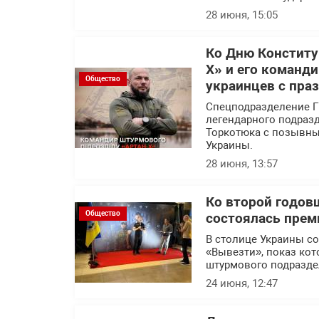
28 июня, 15:05
Ко Дню Конститу
Х» и его команд
Общество
украинцев с пра
Спецподразделение Г
легендарного подраз
Торкотюка с позывны
Украины.
28 июня, 13:57
Ко второй годов
Общество
состоялась прем
В столице Украины с
«Вывезти», показ кот
штурмового подразде
24 июня, 12:47