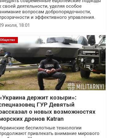
внедрять современные европейские подходы
к своей деятельности, уделяя особое
внимание вопросам добропорядочности,
прозрачности и эффективного управления.
29 июля, 18:01
Общество
«Украина держит козыри»:
спецназовец ГУР Девятый
рассказал о новых возможностях
морских дронов Katran
Украинские беспилотные технологии
продолжают привлекать внимание мирового