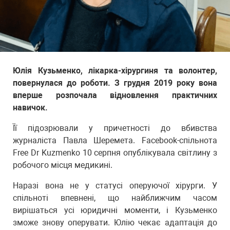
Юлія Кузьменко, лікарка-хірургиня та волонтер,
повернулася до роботи. З грудня 2019 року вона
вперше розпочала відновлення практичних
навичок.
Її підозрювали у причетності до вбивства
журналіста Павла Шеремета. Facebook-спільнота
Free Dr Kuzmenko 10 серпня опублікувала світлину з
робочого місця медикині.
Наразі вона не у статусі оперуючої хірурги. У
спільноті впевнені, що найближчим часом
вирішаться усі юридичні моменти, і Кузьменко
зможе знову оперувати. Юлію чекає адаптація до