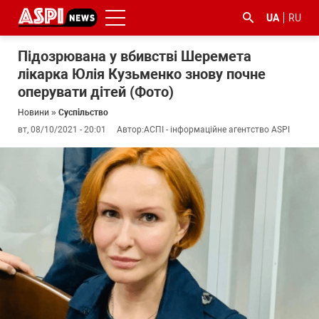
UA
RU
Підозрювана у вбивстві Шеремета
лікарка Юлія Кузьменко знову почне
оперувати дітей (Фото)
Новини
»
Суспільство
вт, 08/10/2021 - 20:01
Автор:
АСПІ - інформаційне агентство ASPI
#ООС
#боротьба
#ДФС
#Київ
#коронавірус
з
корупцією