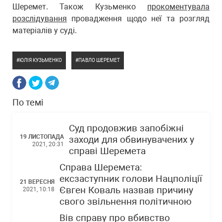
Шеремет. Також Кузьменко
прокоментувала
розслідування
провадження щодо неї та розгляд
матеріалів у суді.
ЮЛІЯ КУЗЬМЕНКО
ПАВЛО ШЕРЕМЕТ
По темі
Суд продовжив запобіжні
19 ЛИСТОПАДА
заходи для обвинувачених у
2021, 20:31
справі Шеремета
Справа Шеремета:
ексзаступник голови Нацполіції
21 ВЕРЕСНЯ
Євген Коваль назвав причину
2021, 10:18
свого звільнення політичною
Вів справу про вбивство