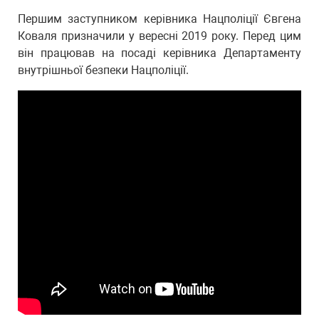
Першим заступником керівника Нацполіції Євгена
Коваля призначили у вересні 2019 року. Перед цим
він працював на посаді керівника Департаменту
внутрішньої безпеки Нацполіції.