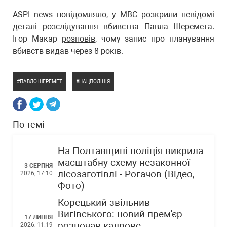
ASPI news повідомляло, у МВС
розкрили невідомі
деталі
розслідування вбивства Павла Шеремета.
Ігор Макар
розповів
, чому запис про планування
вбивств видав через 8 років.
ПАВЛО ШЕРЕМЕТ
НАЦПОЛІЦІЯ
По темі
На Полтавщині поліція викрила
масштабну схему незаконної
3 СЕРПНЯ
лісозаготівлі - Рогачов (Відео,
2026, 17:10
Фото)
Корецький звільнив
Вигівського: новий прем'єр
17 ЛИПНЯ
розпочав кадрове
2026, 11:19