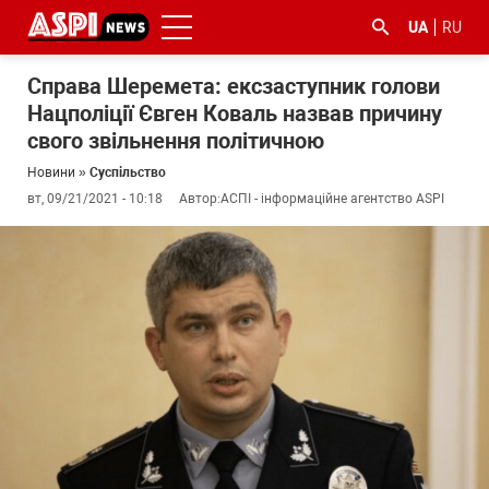
UA
RU
Справа Шеремета: ексзаступник голови
Нацполіції Євген Коваль назвав причину
свого звільнення політичною
Новини
»
Суспільство
вт, 09/21/2021 - 10:18
Автор:
АСПІ - інформаційне агентство ASPI
#ООС
#боротьба
#ДФС
#Київ
#коронавірус
з
корупцією