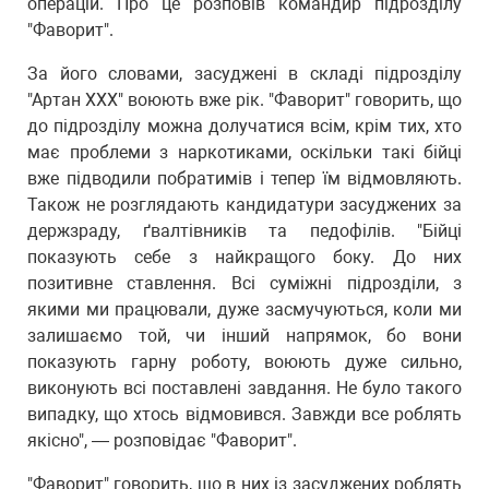
операцій. Про це розповів командир підрозділу
"Фаворит".
За його словами, засуджені в складі підрозділу
"Артан ХХХ" воюють вже рік. "Фаворит" говорить, що
до підрозділу можна долучатися всім, крім тих, хто
має проблеми з наркотиками, оскільки такі бійці
вже підводили побратимів і тепер їм відмовляють.
Також не розглядають кандидатури засуджених за
держзраду, ґвалтівників та педофілів. "Бійці
показують себе з найкращого боку. До них
позитивне ставлення. Всі суміжні підрозділи, з
якими ми працювали, дуже засмучуються, коли ми
залишаємо той, чи інший напрямок, бо вони
показують гарну роботу, воюють дуже сильно,
виконують всі поставлені завдання. Не було такого
випадку, що хтось відмовився. Завжди все роблять
якісно", — розповідає "Фаворит".
"Фаворит" говорить, що в них із засуджених роблять