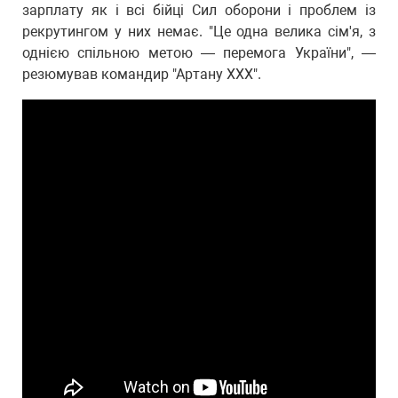
зарплату як і всі бійці Сил оборони і проблем із
рекрутингом у них немає. "Це одна велика сім'я, з
однією спільною метою — перемога України", —
резюмував командир "Артану ХХХ".