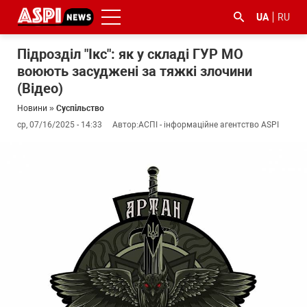
UA
RU
Підрозділ "Ікс": як у складі ГУР МО
воюють засуджені за тяжкі злочини
(Відео)
Новини
»
Суспільство
ср, 07/16/2025 - 14:33
Автор:
АСПІ - інформаційне агентство ASPI
#ООС
#боротьба
#ДФС
#Київ
#коронавірус
з
корупцією