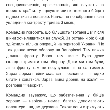
спецпризначенців, професіоналів, які служать на
користь країни, тут цінують життя кожного бійця і
відносяться з повагою. Навчання новобранців після
укладення контракту триває 3 місяці.
Командир говорить, що більшість "артанівців" після
війни хоче лишитися на службі. За останній рік бійці
здійснили кілька операцій на території України. "Не
так давно несли оборону на Запоріжжі. Там важка
ділянка фронту. Ворог там тисне. Було дуже
складно тримати там оборону. Доки ми там були,
лінія фронту там не посунулася ні на сантиметр.
Зараз формат війни склався — основне — швидко
бігати і ховатися. Зараз війна дронів, на жаль", —
розповів "Фаворит".
Командир зауважує, що забезпечення у бійців
хороше — нарікань немає, багато допомагають
волонтери і надає держава. Також вони отримують