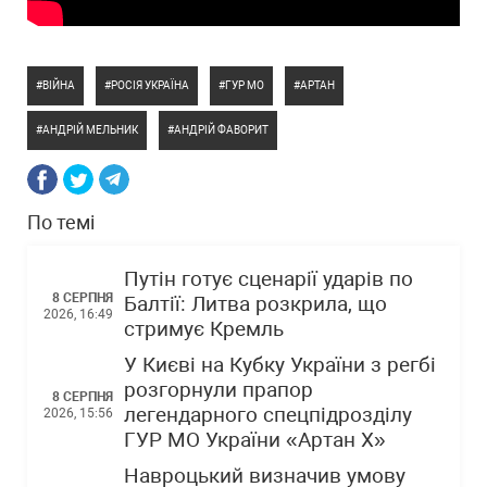
ВІЙНА
РОСІЯ УКРАЇНА
ГУР МО
АРТАН
АНДРІЙ МЕЛЬНИК
АНДРІЙ ФАВОРИТ
По темі
Путін готує сценарії ударів по
8 СЕРПНЯ
Балтії: Литва розкрила, що
2026, 16:49
стримує Кремль
У Києві на Кубку України з регбі
розгорнули прапор
8 СЕРПНЯ
легендарного спецпідрозділу
2026, 15:56
ГУР МО України «Артан Х»
Навроцький визначив умову