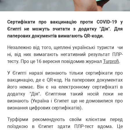
Сертифікати про вакцинацію проти COVID-19 у
Єгипті не можуть зчитати з додатку "Дія". Для
паперових документів вимагають QR-коди.
Незалежно від того, щеплені українські туристи чи
ні, від них вимагають негативний результат ПЛР-
тесту. Про це 16 вересня повідомив журнал
Turprofi
.
У Єгипті наразі визнають тільки сертифікати про
вакцинацію, де є QR-код. На паперових документах
його немає. Він є на електронному сертифікаті в
додатку "Дія". Єгиптяни такий носій поки не
визнають (Україна і Єгипет ще не домовилися про
визнання цифрових сертифікатів).
Турфірми рекомендують своїм клієнтам перед
поїздкою в Єгипет здати ПЛР-тест вдома. Це