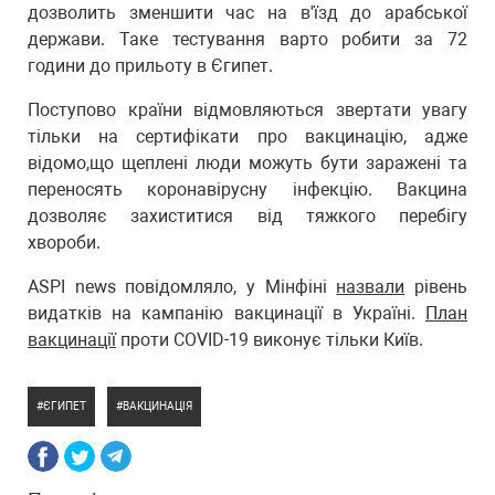
дозволить зменшити час на в'їзд до арабської
держави. Таке тестування варто робити за 72
години до прильоту в Єгипет.
Поступово країни відмовляються звертати увагу
тільки на сертифікати про вакцинацію, адже
відомо,що щеплені люди можуть бути заражені та
переносять коронавірусну інфекцію. Вакцина
дозволяє захиститися від тяжкого перебігу
хвороби.
ASPI news повідомляло, у Мінфіні
назвали
рівень
видатків на кампанію вакцинації в Україні.
План
вакцинації
проти COVID-19 виконує тільки Київ.
ЄГИПЕТ
ВАКЦИНАЦІЯ