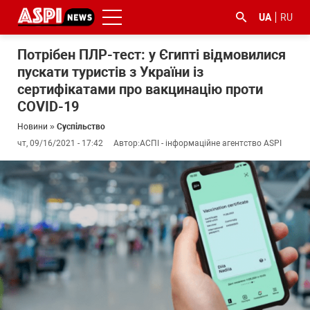
UA
RU
Потрібен ПЛР-тест: у Єгипті відмовилися
пускати туристів з України із
сертифікатами про вакцинацію проти
COVID-19
Новини
»
Суспільство
чт, 09/16/2021 - 17:42
Автор:
АСПІ - інформаційне агентство ASPI
#ООС
#боротьба
#ДФС
#Київ
#коронавірус
з
корупцією