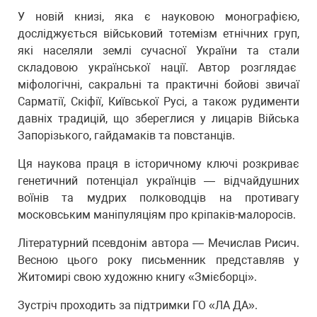
У новій книзі, яка є науковою монографією,
досліджується військовий тотемізм етнічних груп,
які населяли землі сучасної України та стали
складовою української нації. Автор розглядає
міфологічні, сакральні та практичні бойові звичаї
Сарматії, Скіфії, Київської Русі, а також рудименти
давніх традицій, що збереглися у лицарів Війська
Запорізького, гайдамаків та повстанців.
Ця наукова праця в історичному ключі розкриває
генетичний потенціал українців — відчайдушних
воїнів та мудрих полководців на противагу
московським маніпуляціям про кріпаків-малоросів.
Літературний псевдонім автора — Мечислав Рисич.
Весною цього року письменник представляв у
Житомирі свою художню книгу «Змієборці».
Зустріч проходить за підтримки ГО «ЛА ДА».