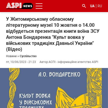
UA
RU
У Житомирському обласному
літературному музеї 10 жовтня о 14.00
відбудеться презентація книги воїна ЗСУ
Антона Бондаренка "Культ вовка у
військових традиціях Давньої України"
(Відео)
#ООС
#боротьба
#ДФС
#Київ
#коронавірус
Новини
»
Суспільство
з
пт, 10/06/2023 - 21:23
Автор:
АСПІ - інформаційне агентство ASPI
корупцією