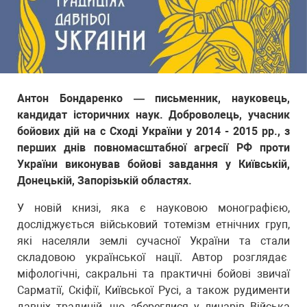
Антон Бондаренко — письменник, науковець,
кандидат історичних наук. Доброволець, учасник
бойових дій на с Сході України у 2014 - 2015 рр., з
перших днів повномасштабної агресії РФ проти
України виконував бойові завдання у Київській,
Донецькій, Запорізькій областях.
У новій книзі, яка є науковою монографією,
досліджується військовий тотемізм етнічних груп,
які населяли землі сучасної України та стали
складовою української нації. Автор розглядає
міфологічні, сакральні та практичні бойові звичаї
Сарматії, Скіфії, Київської Русі, а також рудименти
давніх традицій, що збереглися у лицарів Війська