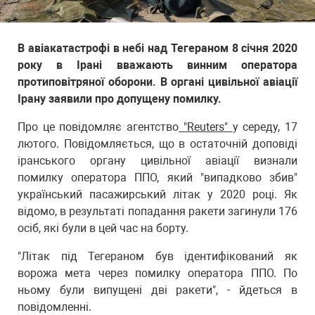
В авіакатастрофі в небі над Тегераном 8 січня 2020
року в Ірані вважають винним оператора
протиповітряної оборони. В органі цивільної авіації
Ірану заявили про допущену помилку.
Про це повідомляє агентство
"Reuters"
у середу, 17
лютого. Повідомляється, що в остаточній доповіді
іранського органу цивільної авіації визнали
помилку оператора ППО, який "випадково збив"
український пасажирський літак у 2020 році. Як
відомо, в результаті попадання ракети загинули 176
осіб, які були в цей час на борту.
"Літак під Тегераном був ідентифікований як
ворожа мета через помилку оператора ППО. По
ньому були випущені дві ракети", - йдеться в
повідомленні.