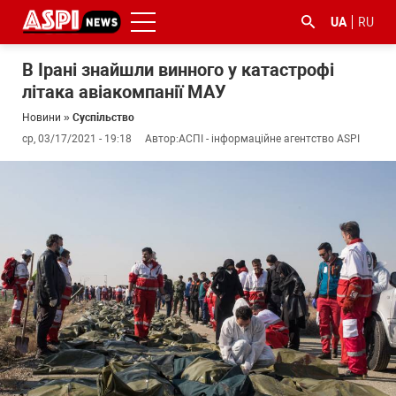
UA
RU
В Ірані знайшли винного у катастрофі
літака авіакомпанії МАУ
Новини
»
Суспільство
ср, 03/17/2021 - 19:18
Автор:
АСПІ - інформаційне агентство ASPI
#ООС
#боротьба
#ДФС
#Київ
#коронавірус
з
корупцією