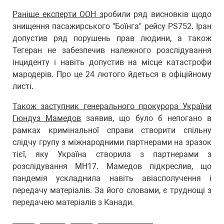
Раніше експерти ООН з
робили ряд висновків щодо
знищення пасажирського "Боїнга" рейсу PS752. Іран
допустив ряд порушень прав людини, а також
Тегеран не забезпечив належного розслідування
інциденту і навіть допустив на місце катастрофи
мародерів. Про це 24 лютого йдеться в офіційному
листі.
Також заступник генерального прокурора України
Гюндуз Мамедов
заявив, що було б непогано в
рамках кримінальної справи створити спільну
слідчу групу з міжнародними партнерами на зразок
тієї, яку Україна створила з партнерами з
розслідування МН17. Мамедов підкреслив, що
пандемія ускладнила навіть авіасполучення і
передачу матеріалів. За його словами, є труднощі з
передачею матеріалів з Канади.