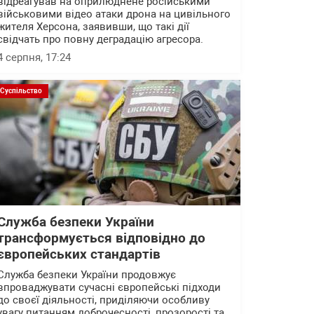
відреагував на оприлюднене російськими
військовими відео атаки дрона на цивільного
жителя Херсона, заявивши, що такі дії
свідчать про повну деградацію агресора.
4 серпня, 17:24
Суспільство
Служба безпеки України
трансформується відповідно до
європейських стандартів
Служба безпеки України продовжує
впроваджувати сучасні європейські підходи
до своєї діяльності, приділяючи особливу
увагу питанням доброчесності, прозорості та