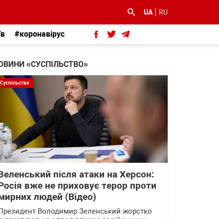
UA
RU
їв
#коронавірус
ОВИНИ «СУСПІЛЬСТВО»
Суспільство
Зеленський після атаки на Херсон:
Росія вже не приховує терор проти
мирних людей (Відео)
Президент Володимир Зеленський жорстко