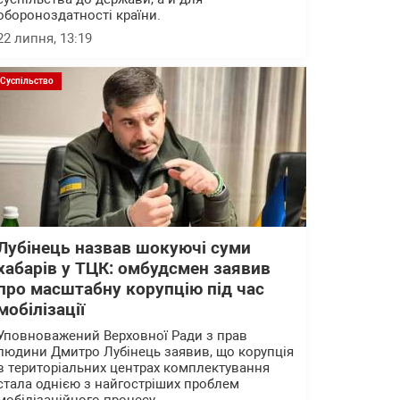
обороноздатності країни.
22 липня, 13:19
Суспільство
Лубінець назвав шокуючі суми
хабарів у ТЦК: омбудсмен заявив
про масштабну корупцію під час
мобілізації
Уповноважений Верховної Ради з прав
людини Дмитро Лубінець заявив, що корупція
в територіальних центрах комплектування
стала однією з найгостріших проблем