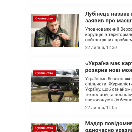
Лубінець назвав
Суспільство
заявив про масшт
Уповноважений Верхо
корупція в територіа
найгостріших проблем
22 липня, 12:30
«Україна має ка
розкрив нові мож
Суспільство
Українські безекіпажн
спільноти. Журналісти
Україну, щоб ознайом
технологій та поспілк
застосовують їх безп
22 липня, 11:05
Мадяр повідомив
Суспільство
одночасно уразил