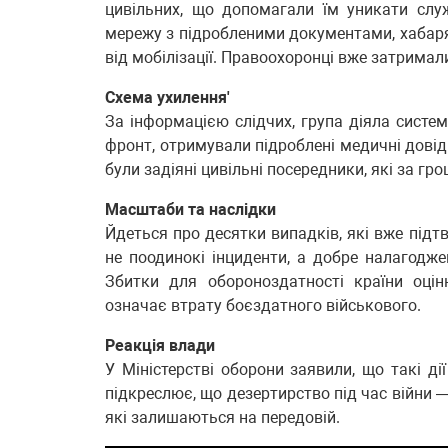
цивільних, що допомагали їм уникати служ
мережу з підробленими документами, хабар
від мобілізації. Правоохоронці вже затримали
Схема ухилення'
За інформацією слідчих, група діяла систем
фронт, отримували підроблені медичні довід
були задіяні цивільні посередники, які за гр
Масштаби та наслідки
Йдеться про десятки випадків, які вже під
не поодинокі інциденти, а добре налагодже
Збитки для обороноздатності країни оці
означає втрату боєздатного військового.
Реакція влади
У Міністерстві оборони заявили, що такі д
підкреслює, що дезертирство під час війни —
які залишаються на передовій.