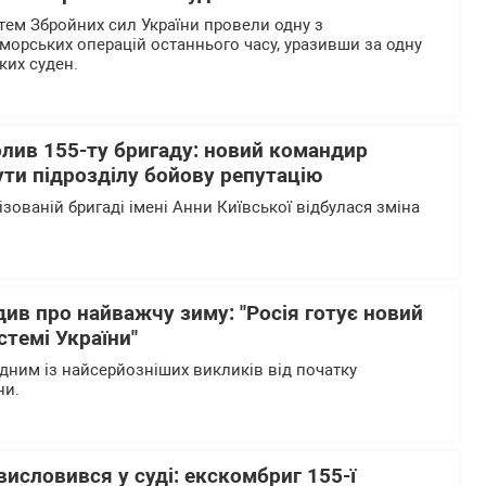
тем Збройних сил України провели одну з
морських операцій останнього часу, уразивши за одну
ьких суден.
олив 155-ту бригаду: новий командир
ти підрозділу бойову репутацію
ізованій бригаді імені Анни Київської відбулася зміна
ив про найважчу зиму: "Росія готує новий
стемі України"
одним із найсерйозніших викликів від початку
ни.
исловився у суді: екскомбриг 155-ї