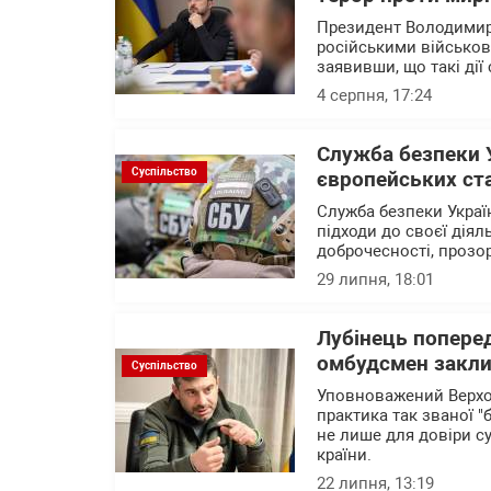
Президент Володимир
російськими військов
заявивши, що такі дії
4 серпня, 17:24
Служба безпеки 
Суспільство
європейських ст
Служба безпеки Украї
підходи до своєї діял
доброчесності, прозо
29 липня, 18:01
Лубінець поперед
омбудсмен заклик
Суспільство
Уповноважений Верхо
практика так званої "
не лише для довіри с
країни.
22 липня, 13:19