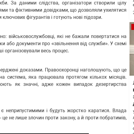
би. За даними слідства, організатори створили цілу
ями та фіктивними довідками, що дозволяли ухилятися
 ключових фігурантів і готують нові підозри.
но: військовослужбовці, які не бажали повертатися на
ки або документи про «звільнення від служби». У схемі
оші організовували весь процес.
тверджені доказами. Правоохоронці наголошують, що це
на система, яка працювала протягом кількох місяців.
нюють як значні, адже кожен випадок дезертирства
ії є неприпустимими і будуть жорстко каратися. Влада
 це не лише злочин проти закону, а й проти побратимів,