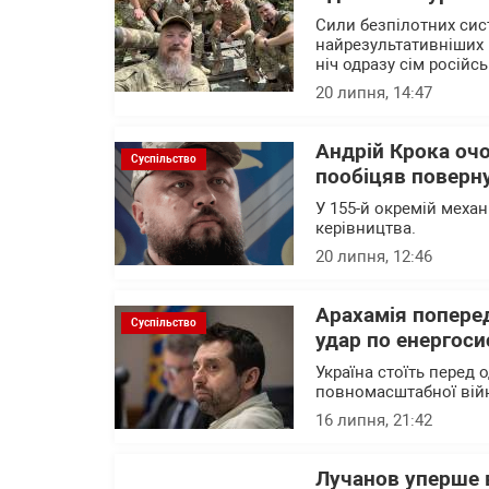
Сили безпілотних сис
найрезультативніших 
ніч одразу сім російс
20 липня, 14:47
Андрій Крока оч
Суспільство
пообіцяв поверну
У 155-й окремій механ
керівництва.
20 липня, 12:46
Арахамія поперед
Суспільство
удар по енергоси
Україна стоїть перед 
повномасштабної вій
16 липня, 21:42
Лучанов уперше в