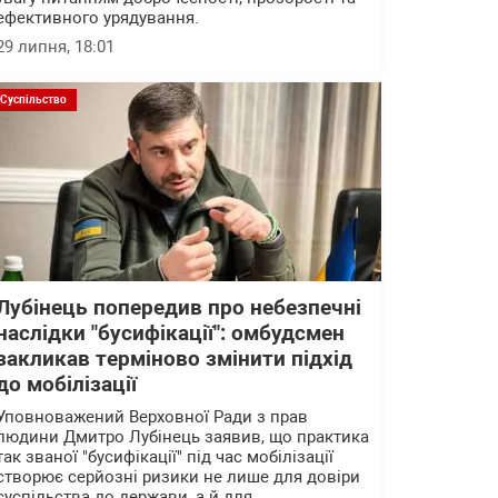
ефективного урядування.
29 липня, 18:01
Суспільство
Лубінець попередив про небезпечні
наслідки "бусифікації": омбудсмен
закликав терміново змінити підхід
до мобілізації
Уповноважений Верховної Ради з прав
людини Дмитро Лубінець заявив, що практика
так званої "бусифікації" під час мобілізації
створює серйозні ризики не лише для довіри
суспільства до держави, а й для