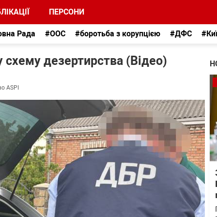
ЛІКАЦІЇ
ПЕРСОНИ
овна Рада
#ООС
#боротьба з корупцією
#ДФС
#Ки
у схему дезертирства (Відео)
Н
во ASPI