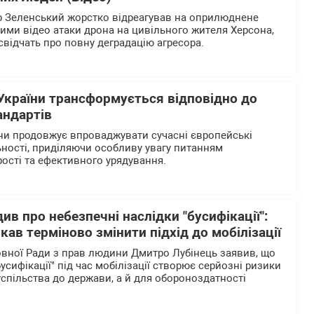
 Зеленський жорстко відреагував на оприлюднене
ими відео атаки дрона на цивільного жителя Херсона,
 свідчать про повну деградацію агресора.
України трансформується відповідно до
андартів
ни продовжує впроваджувати сучасні європейські
ьності, приділяючи особливу увагу питанням
рості та ефективного урядування.
ив про небезпечні наслідки "бусифікації":
ав терміново змінити підхід до мобілізації
вної Ради з прав людини Дмитро Лубінець заявив, що
бусифікації" під час мобілізації створює серйозні ризики
успільства до держави, а й для обороноздатності