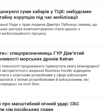
 шокуючі суми хабарів у ТЦК: омбудсмен
абну корупцію під час мобілізації
вної Ради з прав людини Дмитро Лубінець заявив, що
льних центрах комплектування стала однією з
 мобілізаційного процесу.
рти»: спецпризначенець ГУР Дев’ятий
ливості морських дронів Katran
і технології продовжують привертати увагу міжнародної
 авторитетного видання Business Insider відвідали
итися з новітніми розробками у сфері військових
уватися з їхніми розробниками й військовими, які
осередньо на полі бою.
 про масштабний нічний удар: СБС
и сім російських суден