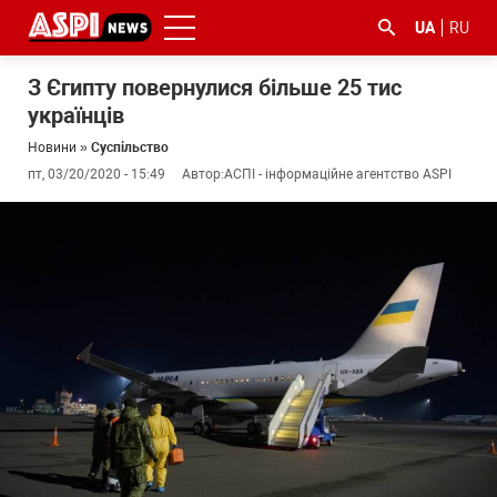
UA
RU
З Єгипту повернулися більше 25 тис
українців
Новини
»
Суспільство
пт, 03/20/2020 - 15:49
Автор:
АСПІ - інформаційне агентство ASPI
#ООС
#боротьба
#ДФС
#Київ
#коронавірус
з
корупцією