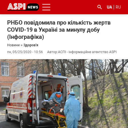
UA
RU
РНБО повідомила про кількість жертв
COVID-19 в Україні за минулу добу
(Інфографіка)
Новини
»
Здоров'я
пн, 05/25/2020 - 10:56
Автор:
АСПІ - інформаційне агентство ASPI
#ООС
#боротьба
#ДФС
#Київ
#коронавірус
з
корупцією