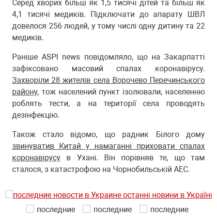
Серед хворих більш як 1,5 тисячі дітей та більш як
4,1 тисячі медиків. Підключати до апарату ШВЛ
довелося 256 людей, у тому числі одну дитину та 22
медиків.
Раніше ASPI news повідомляло, що на Закарпатті
зафіксовано масовий спалах коронавірусу.
Захворіли 28 жителів села Ворочево Перечинського
району
, тож населений пункт ізолювали, населенню
роблять тести, а на території села проводять
дезінфекцію.
Також стало відомо, що радник Білого дому
звинуватив Китай у намаганні приховати спалах
коронавірусу
в Ухані. Він порівняв те, що там
сталося, з катастрофою на Чорнобильській АЕС.