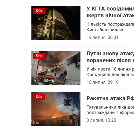
У КГГА повідомил
Київ
жертв нічної ата
Кількість постраждали
Київ збільшилася.
19 липня, 06:31
Путін знову атак
Київ
поранених після 
У ніч проти 16 липня 
Київ, унаслідок якої
16 липня, 09:19
Київ
Ракетна атака РФ
Рятувальники ліквідо
постраждали. Інформа
8 липня, 10:20