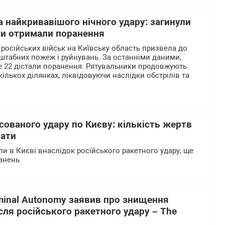
 найкривавішого нічного удару: загинули
ки отримали поранення
 російських військ на Київську область призвела до
штабних пожеж і руйнувань. За останніми даними,
е 22 дістали поранення. Рятувальники продовжують
ількох ділянках, ліквідовуючи наслідки обстрілів та
сованого удару по Києву: кількість жертв
тати
и в Києві внаслідок російського ракетного удару; ще
анень.
minal Autonomy заявив про знищення
ісля російського ракетного удару – The