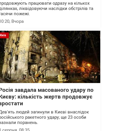
продовжують працювати одразу на кількох
ділянках, ліквідовуючи наслідки обстрілів та
гасячи пожежі.
10:20
, Вчора
Київ
Росія завдала масованого удару по
Києву: кількість жертв продовжує
зростати
Дев'ять людей загинули в Києві внаслідок
російського ракетного удару; ще 23 особи
зазнали поранень.
1 серпня, 08:35