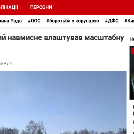
ЛІКАЦІЇ
ПЕРСОНИ
овна Рада
#ООС
#боротьба з корупцією
#ДФС
#Ки
кий навмисне влаштував масштабну
Н
во ASPI