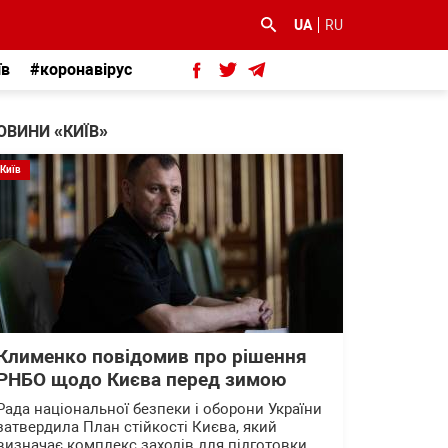
UA
RU
їв
#коронавірус
ОВИНИ «КИЇВ»
Київ
Клименко повідомив про рішення
РНБО щодо Києва перед зимою
Рада національної безпеки і оборони України
затвердила План стійкості Києва, який
визначає комплекс заходів для підготовки