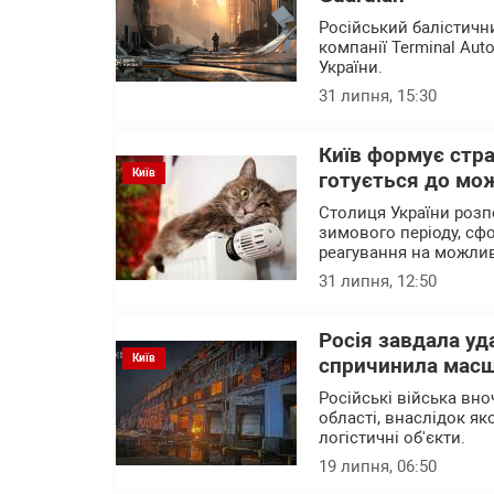
Російський балістичн
компанії Terminal Au
України.
31 липня, 15:30
Київ формує стра
Київ
готується до мо
Столиця України розп
зимового періоду, сф
реагування на можлив
31 липня, 12:50
Росія завдала уда
Київ
спричинила масш
Російські війська вно
області, внаслідок я
логістичні об'єкти.
19 липня, 06:50