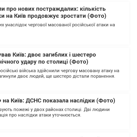
и про нових постраждалих: кількість
ки на Київ продовжує зростати (Фото)
х унаслідок чергової масованої російської атаки на
ував Київ: двоє загиблих і шестеро
нічного удару по столиці (Фото)
російські війська здійснили чергову масовану атаку на
 загинули двоє людей, ще шестеро дістали поранення.
 на Київ: ДСНС показала наслідки (Фото)
вують пожежі у двох районах столиці. Дві людини
ція про наслідки атаки уточнюється.