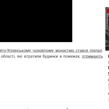
то-Успенському чоловічому монастирі стався підпал
.
 області, які втратили будинки в пожежах,
отримають