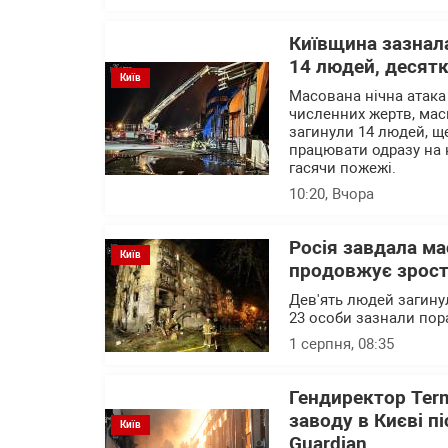
Київщина зазнала
14 людей, десят
Київ
Масована нічна атака
численних жертв, мас
загинули 14 людей, щ
працювати одразу на к
гасячи пожежі.
10:20
, Вчора
Росія завдала ма
Київ
продовжує зрос
Дев'ять людей загинул
23 особи зазнали пор
1 серпня, 08:35
Гендиректор Ter
заводу в Києві п
Київ
Guardian