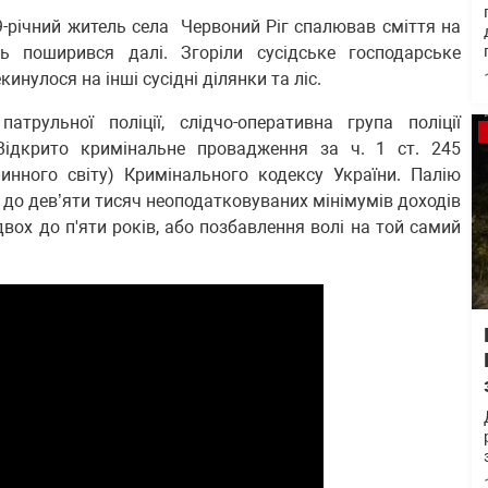
9-річний житель села Червоний Ріг спалював сміття на
нь поширився далі. Згоріли сусідське господарське
инулося на інші сусідні ділянки та ліс.
трульної поліції, слідчо-оперативна група поліції
Відкрито кримінальне провадження за ч. 1 ст. 245
инного світу) Кримінального кодексу України. Палію
 до дев’яти тисяч неоподатковуваних мінімумів доходів
вох до п'яти років, або позбавлення волі на той самий