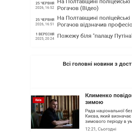
На Полтавщині поліцейські 
25 ЧЕРВНЯ
Рогачов (Відео)
2026, 16:52
На Полтавщині поліцейські 
25 ЧЕРВНЯ
Рогачов відзначив професі
2026, 16:51
1 ВЕРЕСНЯ
Пожежу біля "палацу Путіна"
2025, 20:24
Всі головні новини з до
Клименко повідо
Київ
зимою
Рада національної без
Києва, який визначає 
зимового періоду в ум
12:21
, Сьогодні