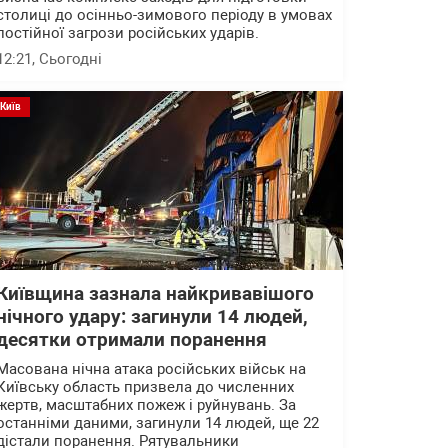
столиці до осінньо-зимового періоду в умовах
постійної загрози російських ударів.
12:21
, Сьогодні
Київ
Київщина зазнала найкривавішого
нічного удару: загинули 14 людей,
десятки отримали поранення
Масована нічна атака російських військ на
Київську область призвела до численних
жертв, масштабних пожеж і руйнувань. За
останніми даними, загинули 14 людей, ще 22
дістали поранення. Рятувальники