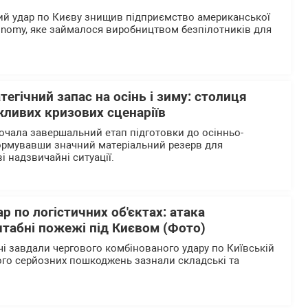
ий удар по Києву знищив підприємство американської
tonomy, яке займалося виробництвом безпілотників для
тегічний запас на осінь і зиму: столиця
жливих кризових сценаріїв
очала завершальний етап підготовки до осінньо-
ормувавши значний матеріальний резерв для
і надзвичайні ситуації.
р по логістичних об'єктах: атака
табні пожежі під Києвом (Фото)
чі завдали чергового комбінованого удару по Київській
кого серйозних пошкоджень зазнали складські та