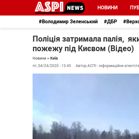
НОВИНИ
ПУБ
#Володимир Зеленський
#ДБР
#Верх
Поліція затримала палія, я
пожежу під Києвом (Відео)
Новини
»
Київ
пт, 04/24/2020 - 13:45
Автор:
АСПІ - інформаційне агентст