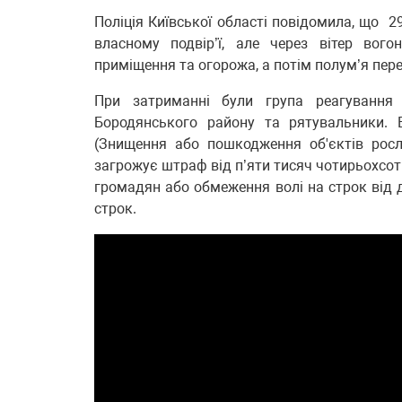
Поліція Київської області повідомила, що 2
власному подвір’ї, але через вітер вого
приміщення та огорожа, а потім полум’я перек
При затриманні були група реагування па
Бородянського району та рятувальники. 
(Знищення або пошкодження об'єктів росл
загрожує штраф від п’яти тисяч чотирьохсот
громадян або обмеження волі на строк від д
строк.