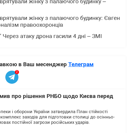
врятували жінку з палаючого будинку –
врятували жінку з палаючого будинку: Євген
оналізм правоохоронців
 Через атаку дрона гасили 4 дні – ЗМІ
ставкою в Ваш месенджер
Телеграм
2
мив про рішення РНБО щодо Києва перед
пеки і оборони України затвердила План стійкості
комплекс заходів для підготовки столиці до осінньо-
овах постійної загрози російських ударів.