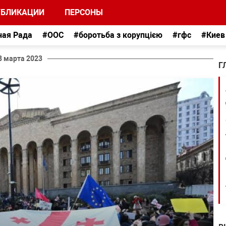
УБЛИКАЦИИ
ПЕРСОНЫ
ная Рада
#ООС
#боротьба з корупцією
#гфс
#Киев
8 марта 2023
Г