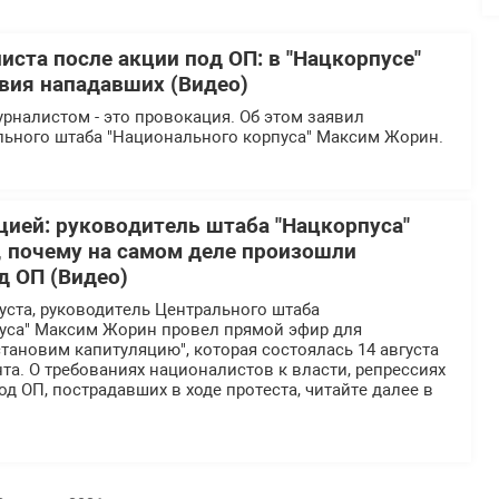
иста после акции под ОП: в "Нацкорпусе"
вия нападавших (Видео)
рналистом - это провокация. Об этом заявил
льного штаба "Национального корпуса" Максим Жорин.
цией: руководитель штаба "Нацкорпуса"
 почему на самом деле произошли
д ОП (Видео)
густа, руководитель Центрального штаба
уса" Максим Жорин провел прямой эфир для
тановим капитуляцию", которая состоялась 14 августа
а. О требованиях националистов к власти, репрессиях
од ОП, пострадавших в ходе протеста, читайте далее в