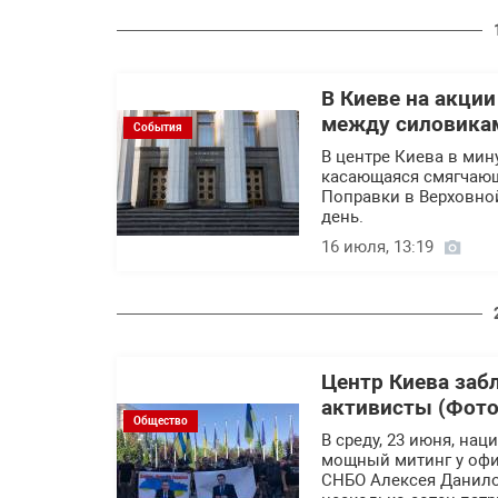
В Киеве на акци
между силовика
События
В центре Киева в мин
касающаяся смягчающ
Поправки в Верховно
день.
16 июля, 13:19
Центр Киева заб
активисты (Фото
Общество
В среду, 23 июня, на
мощный митинг у офис
СНБО Алексея Данилов