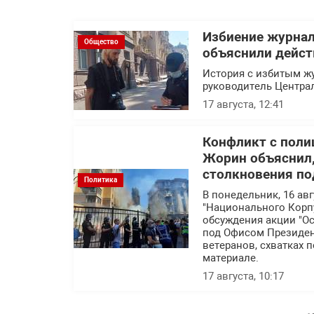
Избиение журнал
Общество
объяснили дейст
История с избитым жу
руководитель Центра
17 августа, 12:41
Конфликт с поли
Жорин объяснил,
столкновения по
Политика
В понедельник, 16 ав
"Национального Корп
обсуждения акции "Ос
под Офисом Президент
ветеранов, схватках п
материале.
17 августа, 10:17