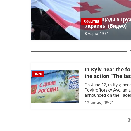
На площади в Груз
События
Украины (Видео)
8 марта, 19:31
In Kyiv near the 
Киев
the action "The la
On June 12, in Kyiv, nea
Povitroflotsky Ave, an a
announced on the Faceb
12 июня, 08:21
3