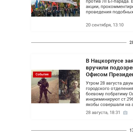
против ЛГБТ-парада. 
акции, прокомментиро
проведения подобных
20 сентября, 13:10
2
В Нацкорпусе зая
вручили подозре
Офисом Президе
События
Утром 28 августа дву
городского отделени
боевому побратиму О
инкриминируют ст.296 
якобы совершали на а
28 августа, 18:31
1