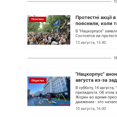
1
Протестні акції в
Политика
пояснили, коли т
В "Нацкорпусе" заявл
Состоятся ли протест
13 августа, 15:40
1
"Нацкорпус" ано
августа из-за з
Общество
В субботу, 14 август
президента. Об этом 
Жорин во время прес
движения - это начал
10 августа, 16:00