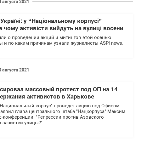
3 августа 2021
 Україні: у “Національному корпусі”
а чому активісти вийдуть на вулиці восени
яли о проведении акций и митингов этой осенью.
ы и по каким причинам узнали журналисты ASPI news.
0 августа 2021
нсировал массовый протест под ОП на 14
адержания активистов в Харькове
а, "Национальный корпус" проведет акцию под Офисом
заявил глава центрального штаба "Нацкорпуса" Максим
с-конференции: "Репрессии против Азовского
о зачистки улицы?".