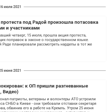
16 июля 2021
и протеста под Радой произошла потасовка
ми и участниками
увший четверг, 15 июля, прошла акция протеста,
их поправок в законе о государственном языке.
й Раде планировали рассмотреть нардепы в тот же
25 июня 2021
локирован: к ОП пришли разгневанные
, Видео)
ционал-патриоты, ветераны и волонтеры АТО устроили
а СНБО в Киеве - они требовали отставки секретаря
а, обвинив его в работе на Кремль. Утром 25 июня