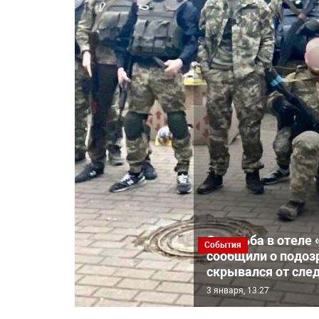
Стрельба в отеле 
События
сообщили о подоз
скрывался от сле
3 января, 13:27