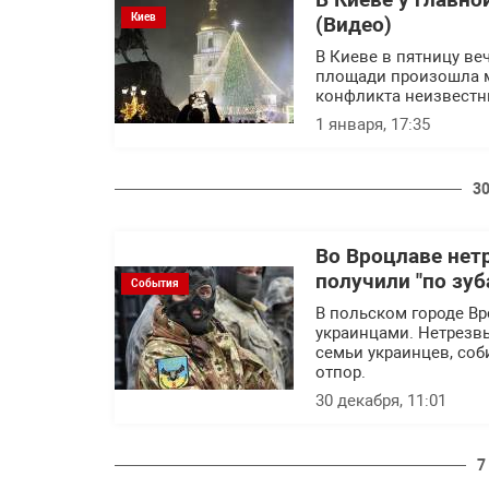
В Киеве у главн
Киев
(Видео)
В Киеве в пятницу ве
площади произошла м
конфликта неизвестн
1 января, 17:35
30
Во Вроцлаве нет
получили "по зуб
События
В польском городе В
украинцами. Нетрезвы
семьи украинцев, соб
отпор.
30 декабря, 11:01
7