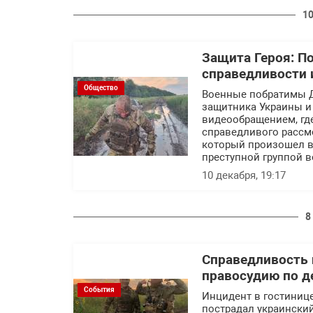
10
Защита Героя: П
справедливости 
Общество
Военные побратимы Д
защитника Украины и 
видеообращением, гд
справедливого рассм
который произошел в 
преступной группой в
10 декабря, 19:17
8
Справедливость 
правосудию по д
События
Инцидент в гостинице 
пострадал украински