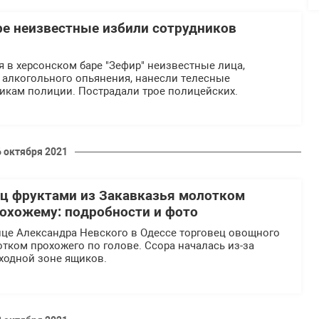
ре неизвестные избили сотрудников
ря в херсонском баре "Зефир" неизвестные лица,
 алкогольного опьянения, нанесли телесные
икам полиции. Пострадали трое полицейских.
6 октября 2021
ец фруктами из Закавказья молотком
рохожему: подробности и фото
ице Александра Невского в Одессе торговец овощного
тком прохожего по голове. Ссора началась из-за
ходной зоне ящиков.