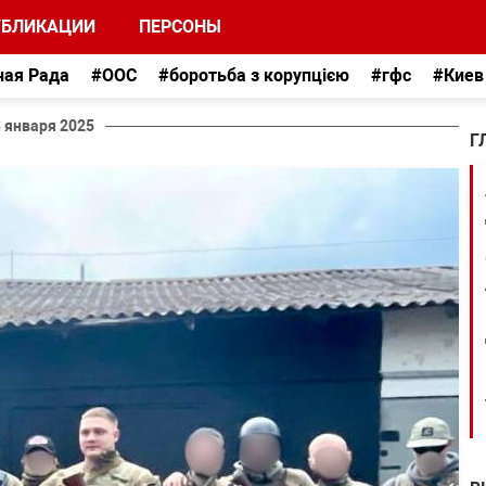
УБЛИКАЦИИ
ПЕРСОНЫ
ная Рада
#ООС
#боротьба з корупцією
#гфс
#Киев
3 января 2025
Г