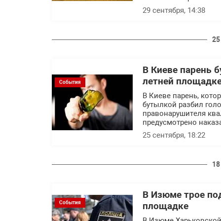
29 сентября, 14:38
25
В Киеве парень 
летней площадке
События
В Киеве парень, кото
бутылкой разбил голо
правонарушителя ква
предусмотрено наказ
25 сентября, 18:22
18
В Изюме трое по
События
площадке
В Изюме Харьковской