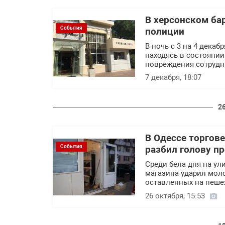
В херсонском ба
События
полиции
В ночь с 3 на 4 декаб
находясь в состоянии
повреждения сотрудн
7 декабря, 18:07
2
В Одессе торгов
События
разбил голову п
Среди бела дня на ул
магазина ударил моло
оставленных на пеше
26 октября, 15:53