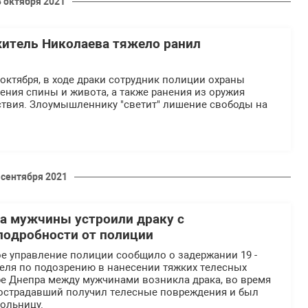
8 октября 2021
итель Николаева тяжело ранил
6 октября, в ходе драки сотрудник полиции охраны
ния спины и живота, а также ранения из оружия
ствия. Злоумышленнику "светит" лишение свободы на
 сентября 2021
а мужчины устроили драку с
подробности от полиции
е управление полиции сообщило о задержании 19 -
теля по подозрению в нанесении тяжких телесных
ре Днепра между мужчинами возникла драка, во время
 пострадавший получил телесные повреждения и был
ольницу.