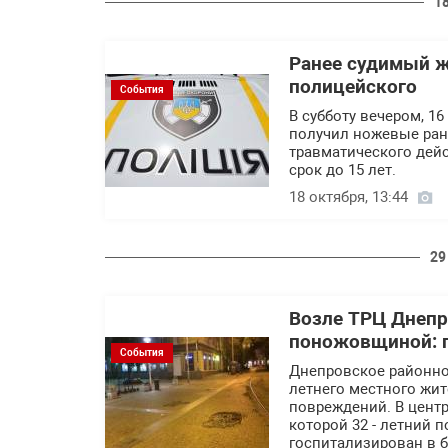
1
Ранее судимый ж
полицейского
События
В субботу вечером, 1
получил ножевые ране
травматического дей
срок до 15 лет.
18 октября, 13:44
29
Возле ТРЦ Днепр
поножовщиной: 
События
Днепровское районно
летнего местного жи
повреждений. В цент
которой 32 - летний
госпитализирован в б