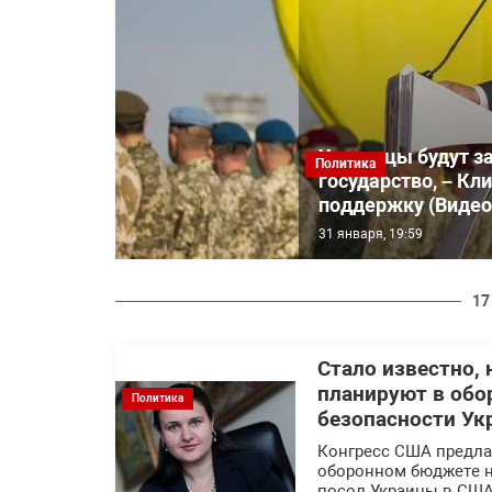
Украинцы будут з
Политика
государство, – К
поддержку (Видео
31 января, 19:59
17
Стало известно,
планируют в об
Политика
безопасности Ук
Конгресс США предла
оборонном бюджете н
посол Украины в США 