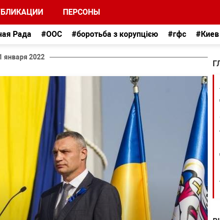
УБЛИКАЦИИ
ПЕРСОНЫ
ная Рада
#ООС
#боротьба з корупцією
#гфс
#Киев
1 января 2022
Г