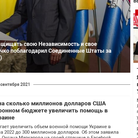
В
ащищать свою Независимость и свое
личко поблагодарил Соединенные Штаты за
)
 сентября 2021
 на сколько миллионов долларов США
оронном бюджете увеличить помощь в
раине
гает увеличить объем военной помощи Украине в
а 2022 до 300 миллионов долларов. Об этом заявила
Оксана Маркарова на своей странице в Facebook.