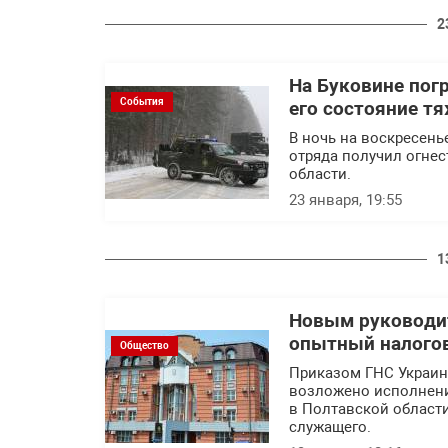
2
На Буковине пог
События
его состояние т
В ночь на воскресень
отряда получил огне
области.
23 января, 19:55
1
Новым руководит
опытный налогов
Общество
Приказом ГНС Украины
возложено исполнени
в Полтавской области
служащего.