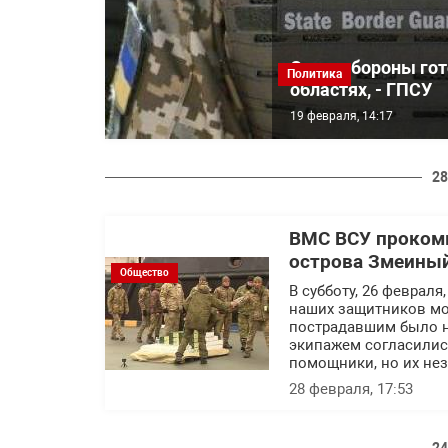
Силы обороны го
Политика
областях, - ГПСУ
19 февраля, 14:17
28
ВМС ВСУ прокомм
острова Змеиный
Общество
В субботу, 26 феврал
наших защитников мо
пострадавшим было н
экипажем согласилис
помощники, но их нез
28 февраля, 17:53