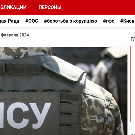
УБЛИКАЦИИ
ПЕРСОНЫ
ная Рада
#ООС
#боротьба з корупцією
#гфс
#Киев
 февраля 2024
Г