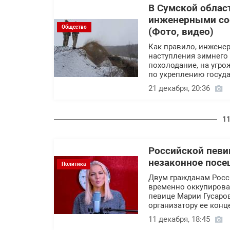
В Сумской обла
инженерными со
Общество
(Фото, видео)
Как правило, инжене
наступления зимнего п
похолодание, на угр
по укреплению госуд
21 декабря, 20:36
11
Российской певи
незаконное пос
Политика
Двум гражданам Росс
временно оккупирован
певице Марии Гусаров
организатору ее конц
11 декабря, 18:45