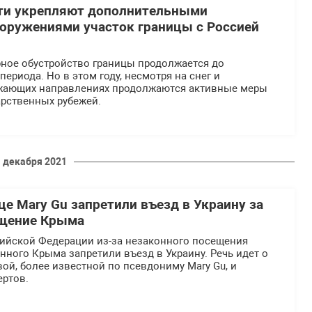
сти укрепляют дополнительными
оружениями участок границы с Россией
рное обустройство границы продолжается до
ериода. Но в этом году, несмотря на снег и
ожающих направлениях продолжаются активные меры
арственных рубежей.
 декабря 2021
це Mary Gu запретили въезд в Украину за
ещение Крыма
ийской Федерации из-за незаконного посещения
ного Крыма запретили въезд в Украину. Речь идет о
ой, более известной по псевдониму Mary Gu, и
ертов.