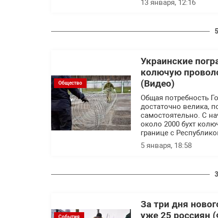
13 января, 12:16
Украинские погр
колючую проволо
(Видео)
Общество
Общая потребность Го
достаточно велика, п
самостоятельно. С на
около 2000 бухт колю
границе с Республико
5 января, 18:58
За три дня новог
уже 25 россиян 
События