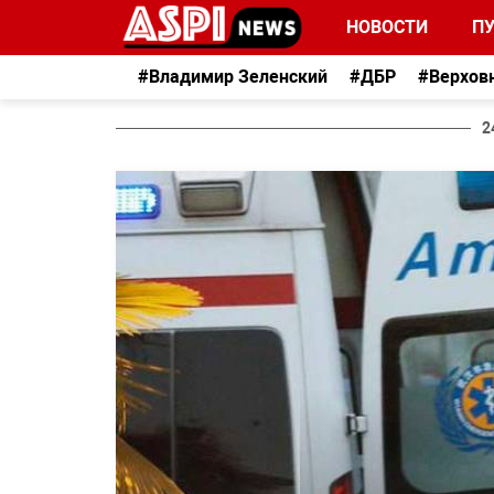
НОВОСТИ
П
#Владимир Зеленский
#ДБР
#Верхов
2