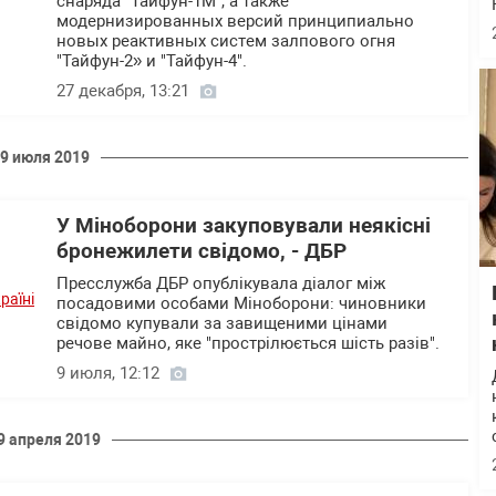
снаряда "Тайфун-1М", а также
модернизированных версий принципиально
новых реактивных систем залпового огня
"Тайфун-2» и "Тайфун-4".
27 декабря, 13:21
9 июля 2019
У Міноборони закуповували неякісні
бронежилети свідомо, - ДБР
Пресслужба ДБР опублікувала діалог між
посадовими особами Міноборони: чиновники
свідомо купували за завищеними цінами
речове майно, яке "прострілюється шість разів".
9 июля, 12:12
9 апреля 2019