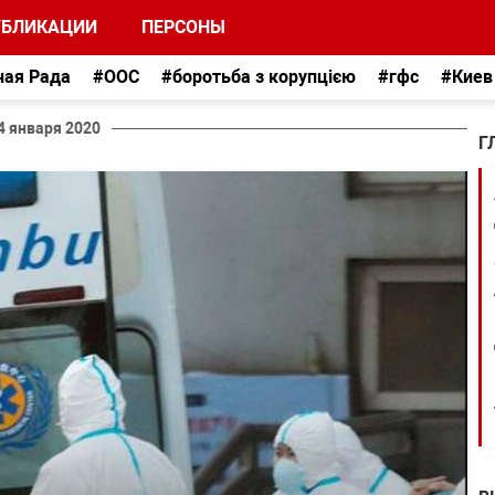
УБЛИКАЦИИ
ПЕРСОНЫ
ная Рада
#ООС
#боротьба з корупцією
#гфс
#Киев
4 января 2020
Г