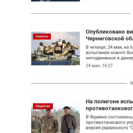
Опубликовано ви
Сюжеты
Черниговской об
В четверг, 24 мая, н
испытания нового бо
неподвижные и движу
24 мая, 14:27
1
На полигоне ис
Общество
противотанковог
В Украине состоялис
противотанкового упр
версия украинского "С