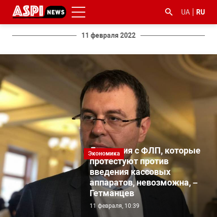
UA
RU
11 февраля 2022
#ООС
#боротьба
#гфс
#Киев
#коронавірус
з
корупцією
Дискуссия с ФЛП, которые
Экономика
протестуют против
введения кассовых
аппаратов, невозможна, –
Гетманцев
11 февраля, 10:39