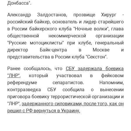
Донбасса".
Александр Залдостанов, прозвище Хирург -
российский байкер, основатель и лидер старейшего
в России байкерского клуба "Ночные волки", глава
общественной некоммерческой организации
"Русские мотоциклисты" при клубе, генеральный
директор Байк-центра в Москве и
представительства в России клуба "Секстон".
Ранее сообщалось, что
СБУ задержала боевика
"ЛНР",
который участвовал в фейковом
референдуме сепаратистов. Напомним,
контрразведка СБУ сообщила о вынесении
приговора боевику террористической организации и
"ЛНР",
задержанного силовиками, после того, как он
решил с РФ вернуться в Украину.