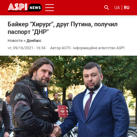
UA
RU
Байкер "Хирург", друг Путина, получил
паспорт "ДНР"
Новости
»
Донбасс
чт, 09/16/2021 - 16:54
Автор:
АСПІ - інформаційне агентство ASPI
#ООС
#боротьба
#гфс
#Киев
#коронавірус
з
корупцією