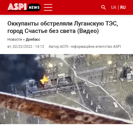
UA
RU
Оккупанты обстреляли Луганскую ТЭС,
город Счастье без света (Видео)
Новости
»
Донбасс
вт, 02/22/2022 - 14:12
Автор:
АСПІ - інформаційне агентство ASPI
#ООС
#боротьба
#гфс
#Киев
#коронавірус
з
корупцією