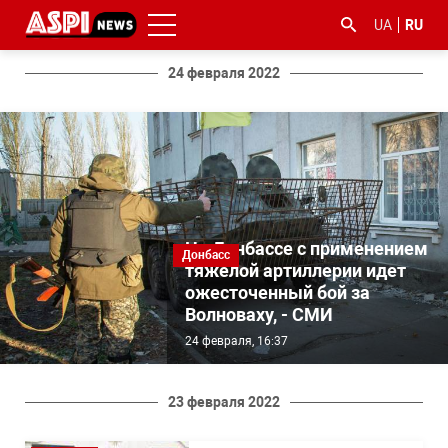
UA
RU
24 февраля 2022
#ООС
#боротьба
#гфс
#Киев
#коронавірус
з
На Донбассе с применением
Донбасс
корупцією
тяжелой артиллерии идет
ожесточенный бой за
Волноваху, - СМИ
24 февраля, 16:37
23 февраля 2022