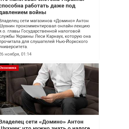
способна работать даже под
давлением войны
Владелец сети магазинов «Домино» Антон
Шухнин прокомментировал онлайн-лекцию
и.о. главы Государственной налоговой
службы Украины Леси Карнаух, которую она
прочитала для слушателей Нью-Йоркского
университета.
26 ноября, 01:14
Экономика
Владелец сети «Домино» Антон
Шухнин: что нужно знать о налоге