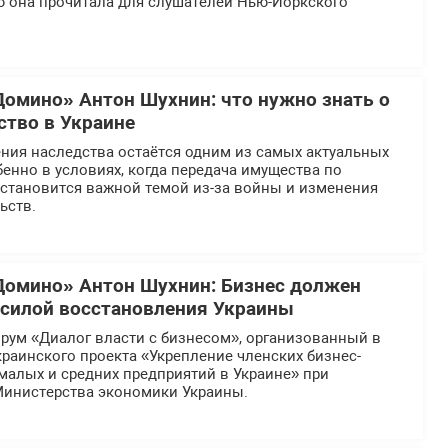
ю она прочитала для слушателей Нью-Йоркского
Домино» Антон Шухнин: что нужно знать о
ство в Украине
ния наследства остаётся одним из самых актуальных
бенно в условиях, когда передача имущества по
 становится важной темой из-за войны и изменения
ьств.
Домино» Антон Шухнин: Бизнес должен
силой восстановления Украины
рум «Диалог власти с бизнесом», организованный в
раинского проекта «Укрепление членских бизнес-
малых и средних предприятий в Украине» при
инистерства экономики Украины.