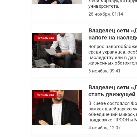
Леси Карнаух, котору
университета.
26 ноября, 01:14
Владелец сети «
налоге на наслед
Экономика
Вопрос налогообложе
среди украинцев, осо
наследству или в дар
жизненных обстоятел
6 ноября, 09:41
Владелец сети «
стать движущей 
Экономика
В Киеве состоялся Фо
рамках швейцарско-ук
объединений микро-, 
поддержке ПРООН и М
4 ноября, 12:07