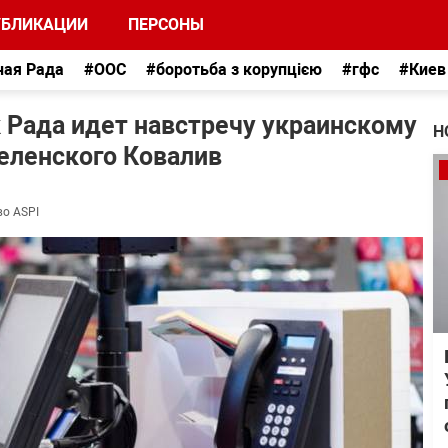
УБЛИКАЦИИ
ПЕРСОНЫ
ная Рада
#ООС
#боротьба з корупцією
#гфс
#Киев
 Рада идет навстречу украинскому
Н
Зеленского Ковалив
во ASPI