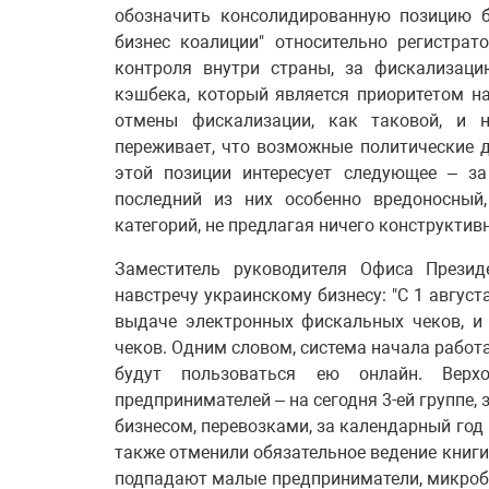
обозначить консолидированную позицию б
бизнес коалиции" относительно регистра
контроля внутри страны, за фискализац
кэшбека, который является приоритетом н
отмены фискализации, как таковой, и н
переживает, что возможные политические 
этой позиции интересует следующее – за
последний из них особенно вредоносный
категорий, не предлагая ничего конструктив
Заместитель руководителя Офиса Презид
навстречу украинскому бизнесу: "С 1 авгус
выдаче электронных фискальных чеков, и
чеков. Одним словом, система начала работа
будут пользоваться ею онлайн. Верх
предпринимателей – на сегодня 3-ей группе
бизнесом, перевозками, за календарный год 
также отменили обязательное ведение книги 
подпадают малые предприниматели, микроби