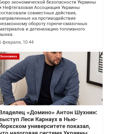
Бюро экономической безопасности Украины
и Нефтегазовая Ассоциация Украины
согласовали совместные действия,
направленные на противодействие
незаконному обороту горюче-смазочных
материалов и детенизацию топливного
рынка.
6 февраля, 10:44
Экономика
Владелец «Домино» Антон Шухнин:
выступ Леси Карнаух в Нью-
Йоркском университете показал,
что налоговая система Украины