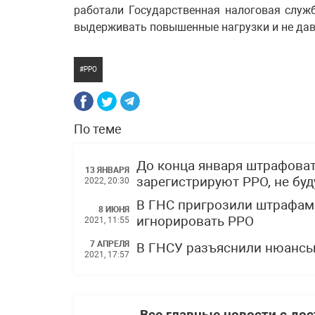
работали Государственная налоговая слу
выдерживать повышенные нагрузки и не дава
РРО
По теме
До конца января штрафоват
13 ЯНВАРЯ
зарегистрируют РРО, не буд
2022, 20:30
В ГНС пригрозили штрафами
8 ИЮНЯ
игнорировать РРО
2021, 11:55
7 АПРЕЛЯ
В ГНСУ разъяснили нюансы 
2021, 17:57
Все главные новости с до