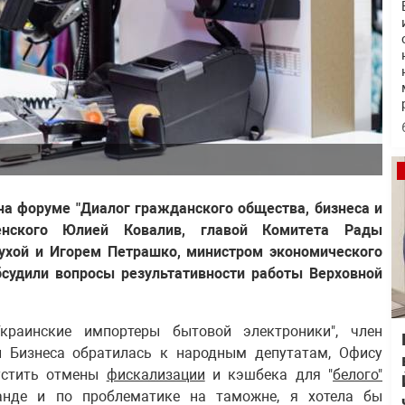
на форуме "Диалог гражданского общества, бизнеса и
енского Юлией Ковалив, главой Комитета Рады
ухой и Игорем Петрашко, министром экономического
бсудили вопросы результативности работы Верховной
краинские импортеры бытовой электроники", член
 Бизнеса обратилась к народным депутатам, Офису
пустить отмены
фискализации
и кэшбека для "
белого"
анде и по проблематике на таможне, я хотела бы