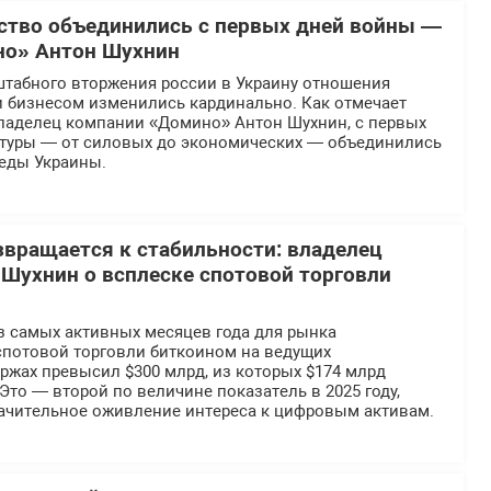
рство объединились с первых дней войны —
но» Антон Шухнин
табного вторжения россии в Украину отношения
и бизнесом изменились кардинально. Как отмечает
ладелец компании «Домино» Антон Шухнин, с первых
ктуры — от силовых до экономических — объединились
беды Украины.
вращается к стабильности: владелец
Шухнин о всплеске спотовой торговли
з самых активных месяцев года для рынка
спотовой торговли биткоином на ведущих
ржах превысил $300 млрд, из которых $174 млрд
 Это — второй по величине показатель в 2025 году,
чительное оживление интереса к цифровым активам.