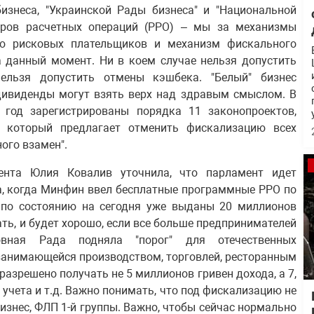
изнеса, "Украинской Рады бизнеса" и "Национальной
торов расчетных операций (РРО) – мы за механизмы
ию рисковых плательщиков и механизм фискального
а данный момент. Ни в коем случае нельзя допустить
ельзя допустить отмены кэшбека. "Белый" бизнес
дивиденды могут взять верх над здравым смыслом. В
 год зарегистрированы порядка 11 законопроектов,
, который предлагает отменить фискализацию всех
ного взамен".
ента Юлия Ковалив уточнила, что парламент идет
та, когда Минфин ввел бесплатные программные РРО по
 по состоянию на сегодня уже выданы 20 миллионов
ть, и будет хорошо, если все больше предпринимателей
овная Рада подняла "порог" для отечественных
, занимающейся производством, торговлей, ресторанным
разрешено получать не 5 миллионов гривен дохода, а 7,
учета и т.д. Важно понимать, что под фискализацию не
знес, ФЛП 1-й группы. Важно, чтобы сейчас нормально