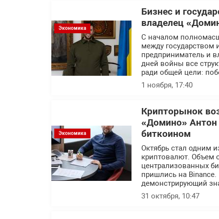
Бизнес и госуда
владелец «Доми
Экономика
С началом полномасш
между государством 
предприниматель и в
дней войны все стру
ради общей цели: по
1 ноября, 17:40
Крипторынок воз
«Домино» Антон 
биткоином
Экономика
Октябрь стал одним и
криптовалют. Объем 
централизованных би
пришлись на Binance.
демонстрирующий зна
31 октября, 10:47