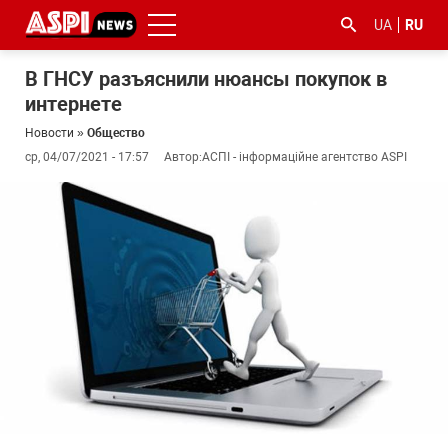
UA
RU
В ГНСУ разъяснили нюансы покупок в
интернете
Новости
»
Общество
ср, 04/07/2021 - 17:57
Автор:
АСПІ - інформаційне агентство ASPI
#ООС
#боротьба
#гфс
#Киев
#коронавірус
з
корупцією