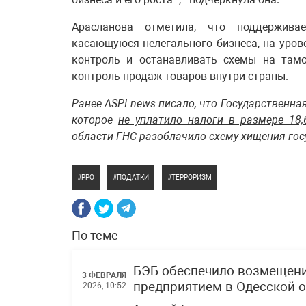
Арасланова отметила, что поддерживае
касающуюся нелегального бизнеса, на уров
контроль и останавливать схемы на тамо
контроль продаж товаров внутри страны.
Ранее ASPI news писало, что Государственна
которое
не уплатило налоги в размере 18
области ГНС
разоблачило схему хищения гос
РРО
ПОДАТКИ
ТЕРРОРИЗМ
По теме
БЭБ обеспечило возмещение
3 ФЕВРАЛЯ
предприятием в Одесской 
2026, 10:52