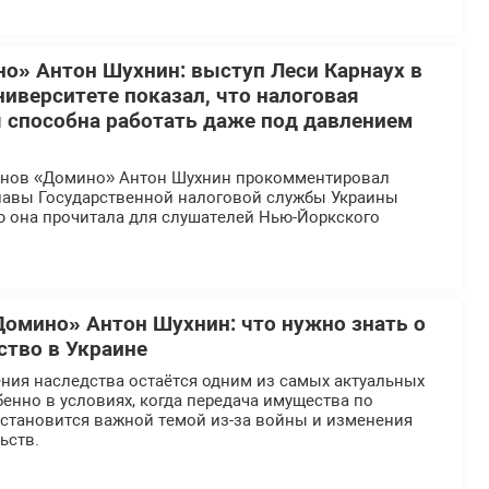
о» Антон Шухнин: выступ Леси Карнаух в
иверситете показал, что налоговая
 способна работать даже под давлением
инов «Домино» Антон Шухнин прокомментировал
главы Государственной налоговой службы Украины
ю она прочитала для слушателей Нью-Йоркского
Домино» Антон Шухнин: что нужно знать о
ство в Украине
ния наследства остаётся одним из самых актуальных
бенно в условиях, когда передача имущества по
 становится важной темой из-за войны и изменения
ьств.