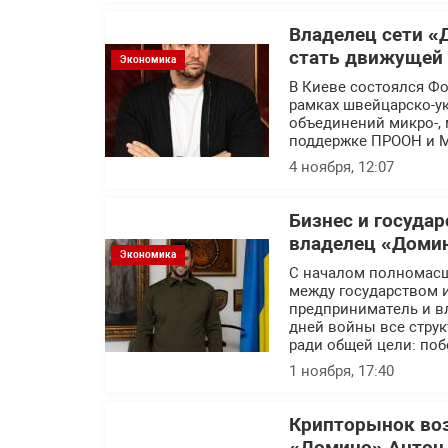
Владелец сети «
стать движущей 
Экономика
В Киеве состоялся Фо
рамках швейцарско-ук
объединений микро-, 
поддержке ПРООН и М
4 ноября, 12:07
Бизнес и госуда
владелец «Доми
Экономика
С началом полномасш
между государством 
предприниматель и в
дней войны все стру
ради общей цели: по
1 ноября, 17:40
Крипторынок воз