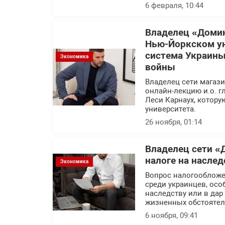
6 февраля, 10:44
Владелец «Домин
Нью-Йоркском ун
система Украины
Экономика
войны
Владелец сети магаз
онлайн-лекцию и.о. 
Леси Карнаух, котору
университета.
26 ноября, 01:14
Владелец сети «
налоге на наслед
Экономика
Вопрос налогообложе
среди украинцев, осо
наследству или в дар
жизненных обстоятел
6 ноября, 09:41