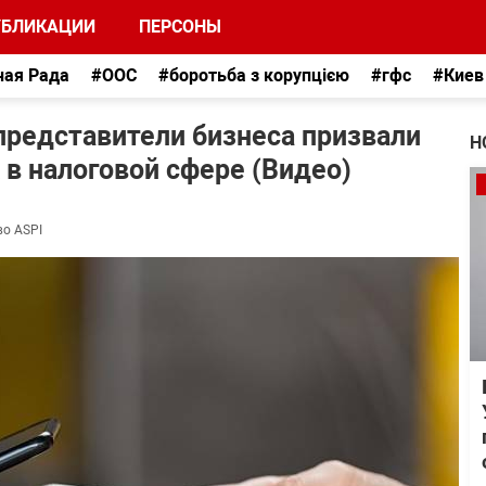
УБЛИКАЦИИ
ПЕРСОНЫ
ная Рада
#ООС
#боротьба з корупцією
#гфс
#Киев
представители бизнеса призвали
Н
 в налоговой сфере (Видео)
во ASPI