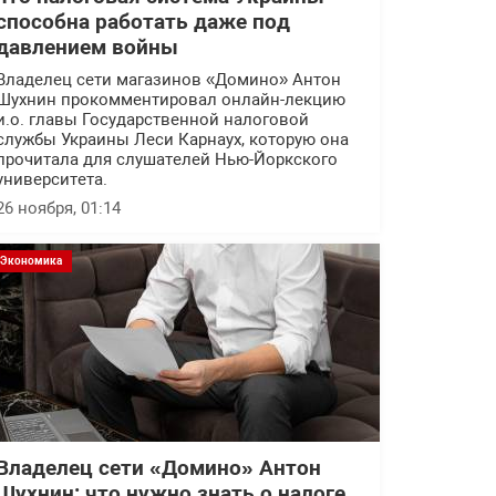
способна работать даже под
давлением войны
Владелец сети магазинов «Домино» Антон
Шухнин прокомментировал онлайн-лекцию
и.о. главы Государственной налоговой
службы Украины Леси Карнаух, которую она
прочитала для слушателей Нью-Йоркского
университета.
26 ноября, 01:14
Экономика
Владелец сети «Домино» Антон
Шухнин: что нужно знать о налоге