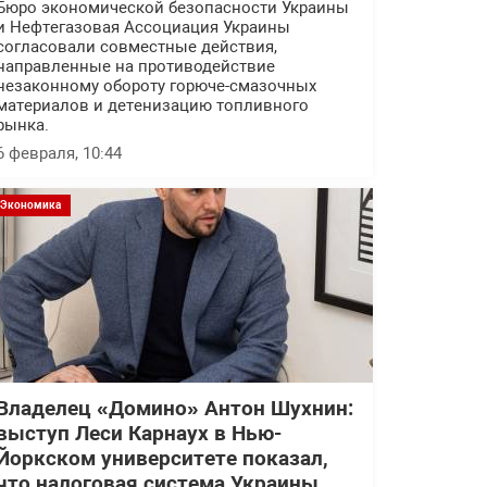
Бюро экономической безопасности Украины
и Нефтегазовая Ассоциация Украины
согласовали совместные действия,
направленные на противодействие
незаконному обороту горюче-смазочных
материалов и детенизацию топливного
рынка.
6 февраля, 10:44
Экономика
Владелец «Домино» Антон Шухнин:
выступ Леси Карнаух в Нью-
Йоркском университете показал,
что налоговая система Украины