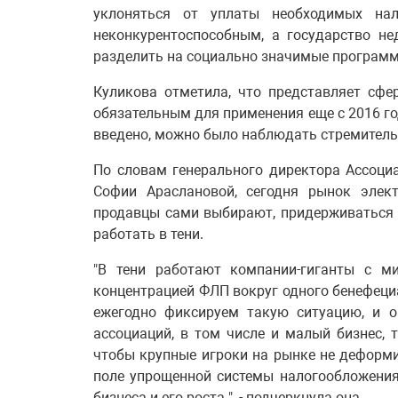
уклоняться от уплаты необходимых нал
неконкурентоспособным, а государство н
разделить на социально значимые программы,
Куликова отметила, что представляет сфе
обязательным для применения еще с 2016 год
введено, можно было наблюдать стремительн
По словам генерального директора Ассоци
Софии Араслановой, сегодня рынок элект
продавцы сами выбирают, придерживаться 
работать в тени.
"В тени работают компании-гиганты с 
концентрацией ФЛП вокруг одного бенефеци
ежегодно фиксируем такую ситуацию, и о
ассоциаций, в том числе и малый бизнес, 
чтобы крупные игроки на рынке не деформ
поле упрощенной системы налогообложения,
бизнеса и его роста ", - подчеркнула она.