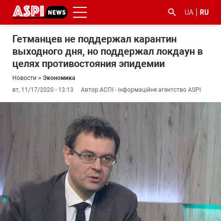
UA
RU
Гетманцев не поддержал карантин
выходного дня, но поддержал локдаун в
целях противостояния эпидемии
Новости
»
Экономика
вт, 11/17/2020 - 13:13
Автор:
АСПІ - інформаційне агентство ASPI
#ООС
#боротьба
#гфс
#Киев
#коронавірус
з
корупцією