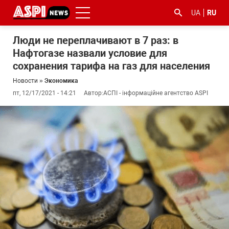
UA
RU
Люди не переплачивают в 7 раз: в
Нафтогазе назвали условие для
сохранения тарифа на газ для населения
Новости
»
Экономика
пт, 12/17/2021 - 14:21
Автор:
АСПІ - інформаційне агентство ASPI
#ООС
#боротьба
#гфс
#Киев
#коронавірус
з
корупцією