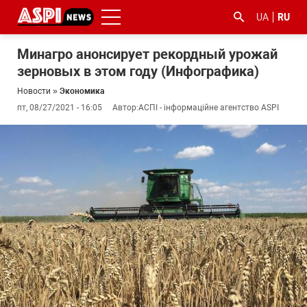
UA
RU
Минагро анонсирует рекордный урожай
зерновых в этом году (Инфографика)
Новости
»
Экономика
пт, 08/27/2021 - 16:05
Автор:
АСПІ - інформаційне агентство ASPI
#ООС
#боротьба
#гфс
#Киев
#коронавірус
з
корупцією