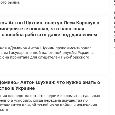
ого рынка.
о» Антон Шухнин: выступ Леси Карнаух в
иверситете показал, что налоговая
 способна работать даже под давлением
инов «Домино» Антон Шухнин прокомментировал
главы Государственной налоговой службы Украины
ю она прочитала для слушателей Нью-Йоркского
Домино» Антон Шухнин: что нужно знать о
ство в Украине
ния наследства остаётся одним из самых актуальных
бенно в условиях, когда передача имущества по
 становится важной темой из-за войны и изменения
ьств.