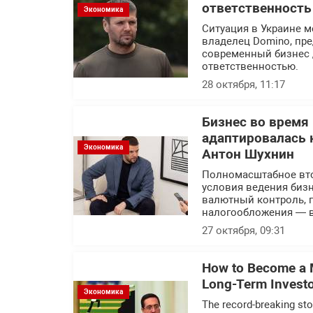
ответственность
Экономика
Ситуация в Украине м
владелец Domino, пр
современный бизнес 
ответственностью.
28 октября, 11:17
Бизнес во время
адаптировалась 
Экономика
Антон Шухнин
Полномасштабное вто
условия ведения бизн
валютный контроль, 
налогообложения — в
27 октября, 09:31
How to Become a Mi
Long-Term Invest
Экономика
The record-breaking sto