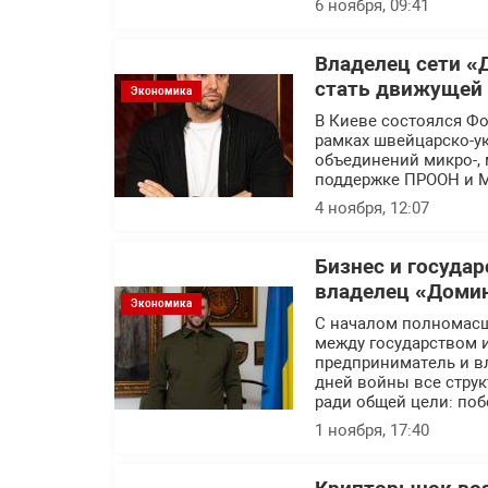
6 ноября, 09:41
Владелец сети «
стать движущей 
Экономика
В Киеве состоялся Фо
рамках швейцарско-ук
объединений микро-, 
поддержке ПРООН и М
4 ноября, 12:07
Бизнес и госуда
владелец «Доми
Экономика
С началом полномасш
между государством 
предприниматель и в
дней войны все стру
ради общей цели: по
1 ноября, 17:40