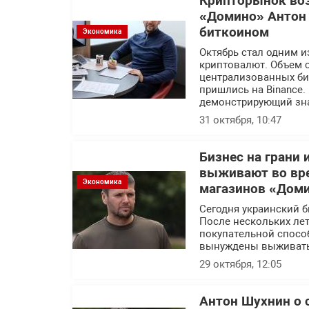
Крипторынок воз
«Домино» Антон 
биткоином
Экономика
Октябрь стал одним и
криптовалют. Объем 
централизованных би
пришлись на Binance.
демонстрирующий зна
31 октября, 10:47
Бизнес на грани
выживают во вре
Экономика
магазинов «Дом
Сегодня украинский б
После нескольких лет
покупательной спосо
вынуждены выживать
29 октября, 12:05
Антон Шухнин о 