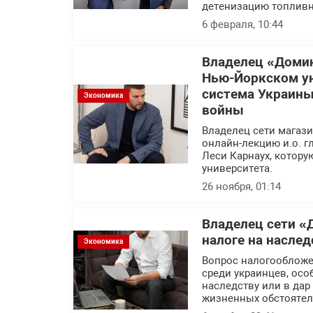
детенизацию топливн
6 февраля, 10:44
Владелец «Домин
Нью-Йоркском ун
система Украины
Экономика
войны
Владелец сети магаз
онлайн-лекцию и.о. 
Леси Карнаух, котору
университета.
26 ноября, 01:14
Владелец сети «
налоге на наслед
Экономика
Вопрос налогообложе
среди украинцев, осо
наследству или в дар
жизненных обстоятел