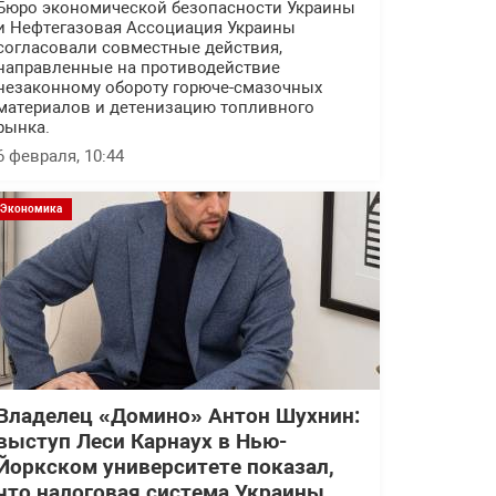
Бюро экономической безопасности Украины
и Нефтегазовая Ассоциация Украины
согласовали совместные действия,
направленные на противодействие
незаконному обороту горюче-смазочных
материалов и детенизацию топливного
рынка.
6 февраля, 10:44
Экономика
Владелец «Домино» Антон Шухнин:
выступ Леси Карнаух в Нью-
Йоркском университете показал,
что налоговая система Украины