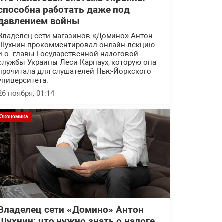
способна работать даже под
давлением войны
Владелец сети магазинов «Домино» Антон
Шухнин прокомментировал онлайн-лекцию
и.о. главы Государственной налоговой
службы Украины Леси Карнаух, которую она
прочитала для слушателей Нью-Йоркского
университета.
26 ноября, 01:14
Экономика
Владелец сети «Домино» Антон
Шухнин: что нужно знать о налоге