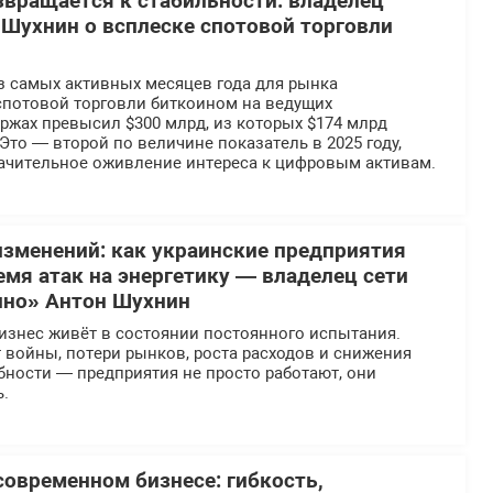
вращается к стабильности: владелец
Шухнин о всплеске спотовой торговли
з самых активных месяцев года для рынка
спотовой торговли биткоином на ведущих
ржах превысил $300 млрд, из которых $174 млрд
 Это — второй по величине показатель в 2025 году,
чительное оживление интереса к цифровым активам.
 изменений: как украинские предприятия
мя атак на энергетику — владелец сети
ино» Антон Шухнин
изнес живёт в состоянии постоянного испытания.
 войны, потери рынков, роста расходов и снижения
бности — предприятия не просто работают, они
.
современном бизнесе: гибкость,