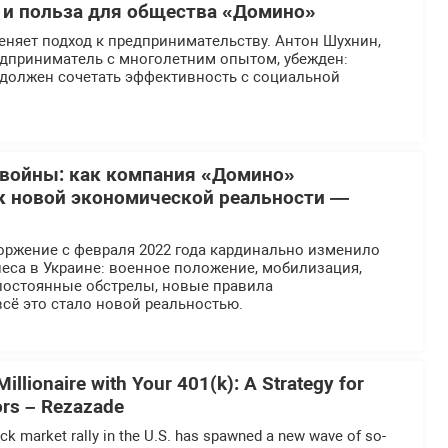
 и польза для общества «Домино»
еняет подход к предпринимательству. Антон Шухнин,
едприниматель с многолетним опытом, убежден:
должен сочетать эффективность с социальной
 войны: как компания «Домино»
к новой экономической реальности —
ржение с февраля 2022 года кардинально изменило
еса в Украине: военное положение, мобилизация,
постоянные обстрелы, новые правила
сё это стало новой реальностью.
llionaire with Your 401(k): A Strategy for
ors – Rezazade
ck market rally in the U.S. has spawned a new wave of so-