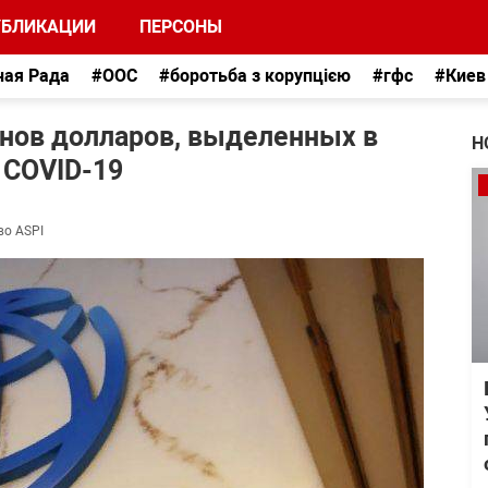
УБЛИКАЦИИ
ПЕРСОНЫ
ная Рада
#ООС
#боротьба з корупцією
#гфс
#Киев
онов долларов, выделенных в
Н
 COVID-19
во ASPI