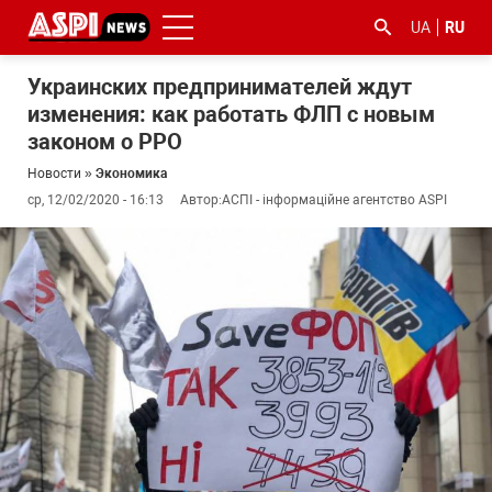
UA
RU
Украинских предпринимателей ждут
изменения: как работать ФЛП с новым
законом о РРО
Новости
»
Экономика
ср, 12/02/2020 - 16:13
Автор:
АСПІ - інформаційне агентство ASPI
#ООС
#боротьба
#гфс
#Киев
#коронавірус
з
корупцією