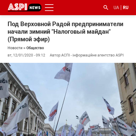
UA
RU
Под Верховной Радой предприниматели
начали зимний "Налоговый майдан"
(Прямой эфир)
Новости
»
Общество
вт, 12/01/2020 - 09:12
Автор:
АСПІ - інформаційне агентство ASPI
#ООС
#боротьба
#гфс
#Киев
#коронавірус
з
корупцією