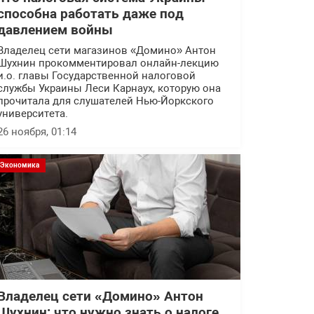
способна работать даже под
давлением войны
Владелец сети магазинов «Домино» Антон
Шухнин прокомментировал онлайн-лекцию
и.о. главы Государственной налоговой
службы Украины Леси Карнаух, которую она
прочитала для слушателей Нью-Йоркского
университета.
26 ноября, 01:14
Экономика
Владелец сети «Домино» Антон
Шухнин: что нужно знать о налоге