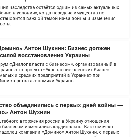
ния наследства остаётся одним из самых актуальных
бенно в условиях, когда передача имущества по
 становится важной темой из-за войны и изменения
ьств.
Домино» Антон Шухнин: Бизнес должен
силой восстановления Украины
рум «Диалог власти с бизнесом», организованный в
раинского проекта «Укрепление членских бизнес-
малых и средних предприятий в Украине» при
инистерства экономики Украины.
рство объединились с первых дней войны —
но» Антон Шухнин
табного вторжения россии в Украину отношения
и бизнесом изменились кардинально. Как отмечает
ладелец компании «Домино» Антон Шухнин, с первых