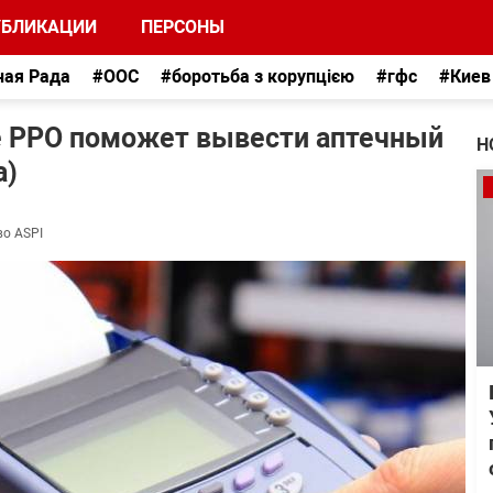
УБЛИКАЦИИ
ПЕРСОНЫ
ная Рада
#ООС
#боротьба з корупцією
#гфс
#Киев
ие РРО поможет вывести аптечный
Н
а)
во ASPI