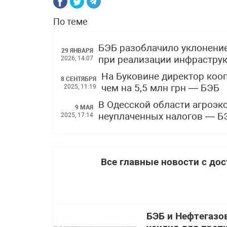
По теме
БЭБ разоблачило уклонение
29 ЯНВАРЯ
при реализации инфраструк
2026, 14:07
На Буковине директор коо
8 СЕНТЯБРЯ
чем на 5,5 млн грн — БЭБ
2025, 11:19
В Одесской области агроэк
9 МАЯ
неуплаченных налогов — Б
2025, 17:14
Все главные новости с до
БЭБ и Нефтегазо