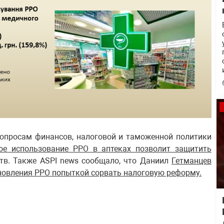
вопросам финансов, налоговой и таможенной политики
ое использование РРО в аптеках позволит защитить
тв. Также ASPI news сообщало, что Даниил
Гетманцев
ановления РРО попыткой сорвать налоговую реформу.