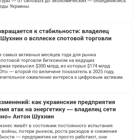
ктуры — от силовых до экономических — объединились
беды Украины.
вращается к стабильности: владелец
Шухнин о всплеске спотовой торговли
з самых активных месяцев года для рынка
спотовой торговли биткоином на ведущих
ржах превысил $300 млрд, из которых $174 млрд
 Это — второй по величине показатель в 2025 году,
чительное оживление интереса к цифровым активам.
 изменений: как украинские предприятия
мя атак на энергетику — владелец сети
ино» Антон Шухнин
изнес живёт в состоянии постоянного испытания.
 войны, потери рынков, роста расходов и снижения
бности — предприятия не просто работают, они