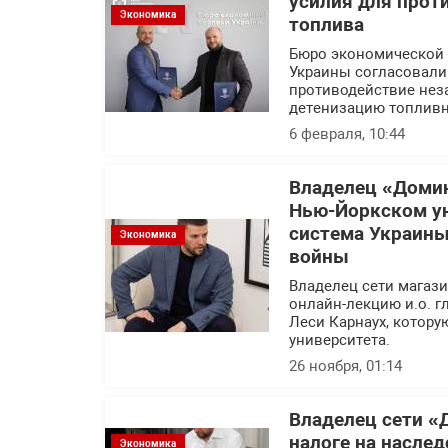
усилия для прот
Экономика
топлива
Бюро экономической 
Украины согласовали
противодействие нез
детенизацию топливн
6 февраля, 10:44
Владелец «Домин
Нью-Йоркском ун
система Украины
Экономика
войны
Владелец сети магаз
онлайн-лекцию и.о. 
Леси Карнаух, котору
университета.
26 ноября, 01:14
Владелец сети «
налоге на наслед
Экономика