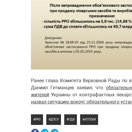
Ранее глава Комитета Верховной Рады по 
Даниил Гетманцев заявил, что
обязательн
жителей
Украины от контрафактных лекарс
назвал ситуацию вокруг обязательного уст
РРО
ДПСУ
ПДВ
АПТЕКИ