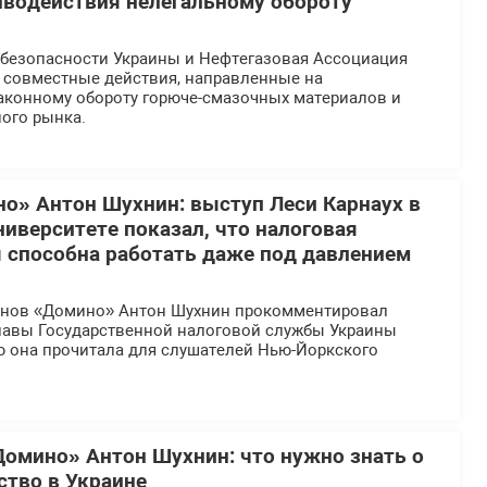
иводействия нелегальному обороту
безопасности Украины и Нефтегазовая Ассоциация
 совместные действия, направленные на
аконному обороту горюче-смазочных материалов и
ого рынка.
о» Антон Шухнин: выступ Леси Карнаух в
иверситете показал, что налоговая
 способна работать даже под давлением
инов «Домино» Антон Шухнин прокомментировал
главы Государственной налоговой службы Украины
ю она прочитала для слушателей Нью-Йоркского
Домино» Антон Шухнин: что нужно знать о
ство в Украине