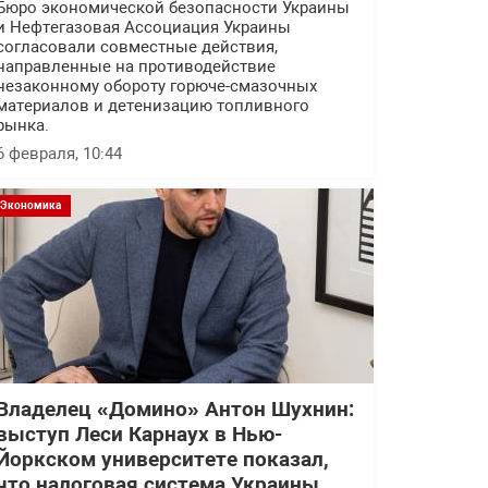
Бюро экономической безопасности Украины
и Нефтегазовая Ассоциация Украины
согласовали совместные действия,
направленные на противодействие
незаконному обороту горюче-смазочных
материалов и детенизацию топливного
рынка.
6 февраля, 10:44
Экономика
Владелец «Домино» Антон Шухнин:
выступ Леси Карнаух в Нью-
Йоркском университете показал,
что налоговая система Украины