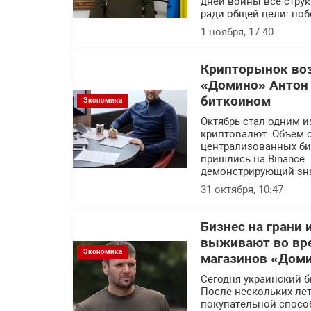
дней войны все стру
ради общей цели: по
1 ноября, 17:40
Крипторынок воз
«Домино» Антон 
биткоином
Экономика
Октябрь стал одним и
криптовалют. Объем 
централизованных би
пришлись на Binance.
демонстрирующий зна
31 октября, 10:47
Бизнес на грани
выживают во вре
Экономика
магазинов «Дом
Сегодня украинский б
После нескольких лет
покупательной спосо