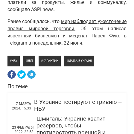
платили за продукты, жилье и коммуналку,
сообщало ASPI news.
Ранее сообщалось, что
мир наблюдает ужесточение
правил мировой торговли.
Об этом написал
известный бизнесмен и меценат Павел Фукс в
Telegram в понедельник, 22 июня.
НБУ
ВВП
КАРАНТИН
КРИЗА В УКРАЇНІ
По теме
В Украине тестируют е-гривню –
7 МАРТА
НБУ
2024, 15:33
Шмигаль: Украине хватит
резервов, чтобы
23 ФЕВРАЛЯ
противостоять военной и
2022, 22:58