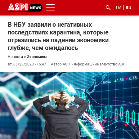
UA
RU
В НБУ заявили о негативных
последствиях карантина, которые
отразились на падении экономики
глубже, чем ожидалось
Новости
»
Экономика
вт, 06/23/2020 - 15:47
Автор:
АСПІ - інформаційне агентство ASPI
#ООС
#боротьба
#гфс
#Киев
#коронавірус
з
корупцією