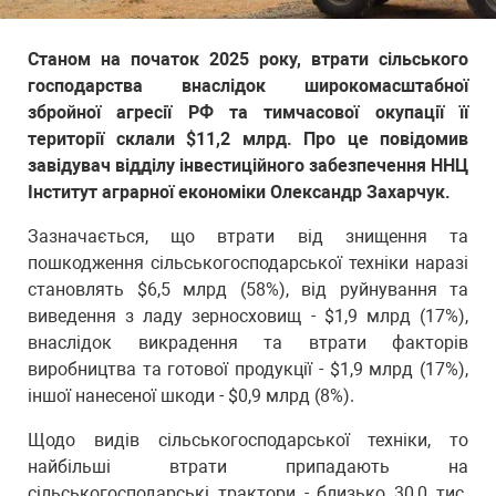
Станом на початок 2025 року, втрати сільського
господарства внаслідок широкомасштабної
збройної агресії РФ та тимчасової окупації її
території склали $11,2 млрд. Про це повідомив
завідувач відділу інвестиційного забезпечення ННЦ
Інститут аграрної економіки Олександр Захарчук.
Зазначається, що втрати від знищення та
пошкодження сільськогосподарської техніки наразі
становлять $6,5 млрд (58%), від руйнування та
виведення з ладу зерносховищ - $1,9 млрд (17%),
внаслідок викрадення та втрати факторів
виробництва та готової продукції - $1,9 млрд (17%),
іншої нанесеної шкоди - $0,9 млрд (8%).
Щодо видів сільськогосподарської техніки, то
найбільші втрати припадають на
сільськогосподарські трактори - близько 30,0 тис.