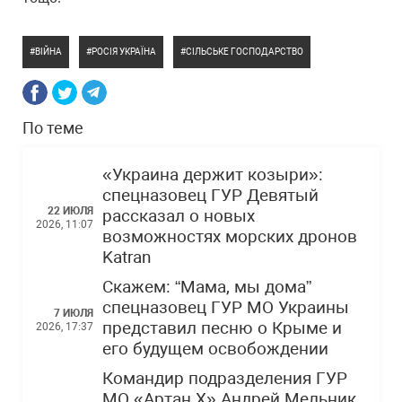
ВІЙНА
РОСІЯ УКРАЇНА
СІЛЬСЬКЕ ГОСПОДАРСТВО
По теме
«Украина держит козыри»:
спецназовец ГУР Девятый
22 ИЮЛЯ
рассказал о новых
2026, 11:07
возможностях морских дронов
Katran
Скажем: “Мама, мы дома”
спецназовец ГУР МО Украины
7 ИЮЛЯ
представил песню о Крыме и
2026, 17:37
его будущем освобождении
Командир подразделения ГУР
МО «Артан Х» Андрей Мельник