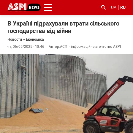
UA
RU
В Україні підрахували втрати сільського
господарства від війни
Новости
»
Економіка
чт, 06/05/2025 - 18:46
Автор:
АСПІ - інформаційне агентство ASPI
#ООС
#боротьба
#гфс
#Киев
#коронавірус
з
корупцією